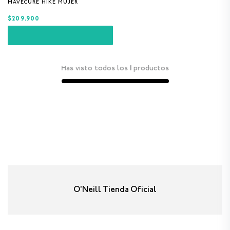
MAVECURE HIKE MUJER
8
.
GORRAS
$209.900
9
.
VESTIDOS
10
.
MORRALES
Has visto todos los
1
productos
O'Neill Tienda Oficial