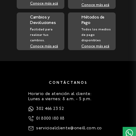
Conoce más acá
Conoce más acá
Cambios y
Métodos de
Devoluciones
Pago
Facilidad para
Todos los medios
realizar tus
de pago
cambios.
disponibles
Conoce más acá
Conoce más acá
CONTÁCTANOS
Horario de atención al cliente:
Lunes a viernes: 8 a.m. - 5 p.m.
302 466 23 52
01 8000 180 118
servicioalcliente@oneill.com.co