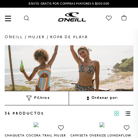
ENVÍO GRATIS POR COMPRAS MAYORES A $200.000
MUJER
ROPA DE PLAYA
TÉRMINOS MÁS BUSCADOS
1
.
PANTALONETAS HOMBRE
2
.
PANTALONETA
3
.
SANDALIAS
4
.
SANDALIAS HOMBRE
Ordenar por
5
.
CAMISETA
36
PRODUCTOS
6
.
GORRA
7
.
HOMBRE
CHAQUETA COCORA TRAIL MUJER
CAMISETA OVERSIZE LOINDAFLOW
M
L
XS
M
L