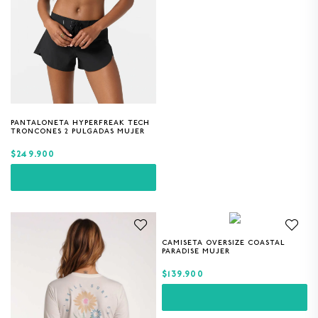
PANTALONETA HYPERFREAK TECH
03
05
07
09
TRONCONES 2 PULGADAS MUJER
$249.900
CAMISETA OVERSIZE COASTAL
XS
S
M
L
PARADISE MUJER
$139.900