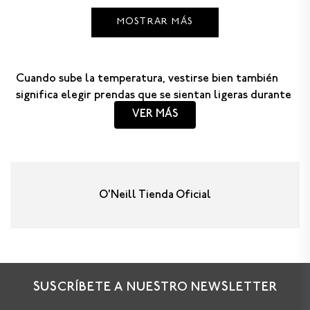
MOSTRAR MÁS
Cuando sube la temperatura, vestirse bien también
significa elegir prendas que se sientan ligeras durante
todo el día. La
ropa de playa para mujer
está pensada
VER MÁS
para acompañar esos días de sol, brisa y planes que
cambian sobre la marcha.
Vestidos, salidas de baño y blusas combinan una
estética relajada con tejidos frescos para moverte
O'Neill Tienda Oficial
cómodamente desde la arena hasta un almuerzo o
una caminata frente al mar.
Ropa para clima cálido
SUSCRÍBETE A NUESTRO NEWSLETTER
Los vestidos de playa y las salidas de baño están