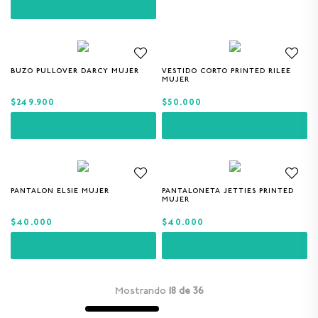
BUZO PULLOVER DARCY MUJER
VESTIDO CORTO PRINTED RILEE
XS
S
M
L
S
MUJER
$249.900
$50.000
PANTALON ELSIE MUJER
PANTALONETA JETTIES PRINTED
S
S
M
MUJER
$40.000
$40.000
Mostrando
18 de 36