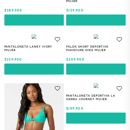
MUJER
8
.
BERMUDAS
$289.900
$139.900
9
.
GORRAS
10
.
VESTIDOS
PANTALONETA LANEY IVORY
FALDA SHORT DEPORTIVA
XS
M
L
XS
S
M
L
MUJER
MAVECURE HIKE MUJER
$229.900
$209.900
PANTALONETA DEPORTIVA LA
XS
S
M
L
SIERRA JOURNEY MUJER
$199.900