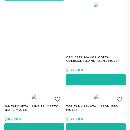
CAMISETA MANGA CORTA
XS
S
M
L
OVERSIZE ISLAND PALMS MUJER
$139.900
PANTALONETA LAINE PALMETTO
TOP TANK LINATA LISBON GEO
XS
S
M
XS
S
M
L
SLATE MUJER
MUJER
$189.900
$139.900