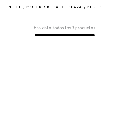
MUJER
ROPA DE PLAYA
BUZOS
Has visto todos los
2
productos