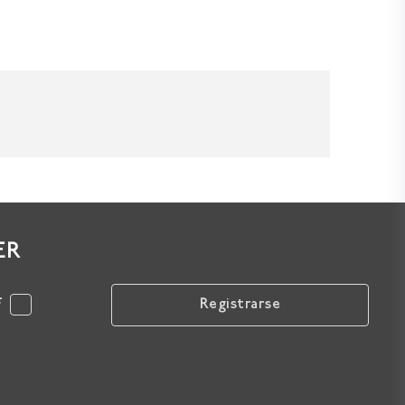
ER
F
Registrarse