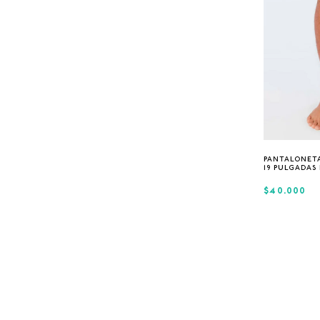
8
.
CAMISETAS HOMBRE
9
.
GORRAS
10
.
CAMISETA
PANTALONETA
19 PULGADAS
$40.000