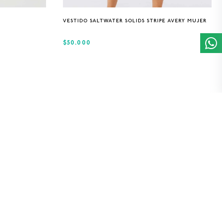
XS
S
M
L
VESTIDO SALTWATER SOLIDS STRIPE AVERY MUJER
$50.000
ER
F
Registrarse