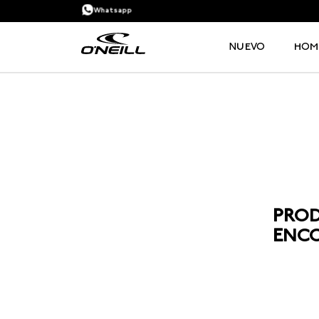
Whatsapp
NUEVO
HOM
TÉRMINOS MÁS BUSCADOS
1
.
PANTALONETA
2
.
PANTALONETAS HOMBRE
3
.
SANDALIAS
4
.
GORRA
5
.
BERMUDAS
6
.
SANDALIAS HOMBRE
7
.
HOMBRE