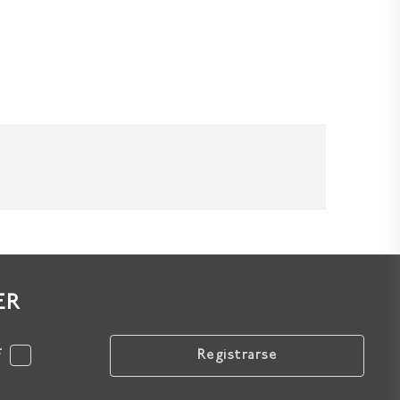
ER
F
Registrarse