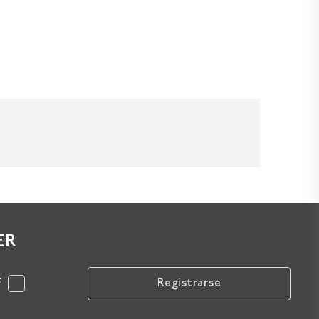
ER
F
Registrarse