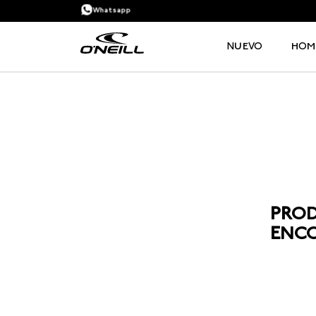
Whatsapp
NUEVO
HOM
TÉRMINOS MÁS BUSCADOS
1
.
PANTALONETA
2
.
PANTALONETAS HOMBRE
3
.
SANDALIAS
4
.
GORRA
5
.
BERMUDAS
6
.
SANDALIAS HOMBRE
7
.
HOMBRE