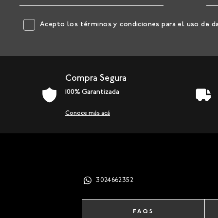
Acepto los
términos y condiciones
para el uso de d
Compra Segura
100% Garantizada
Conoce más acá
3024662352
FAQS