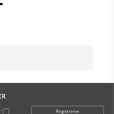
ER
F
Registrarse