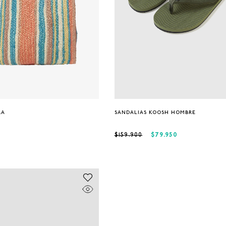
Única
07
RA
SANDALIAS KOOSH HOMBRE
$79.950
$159.900