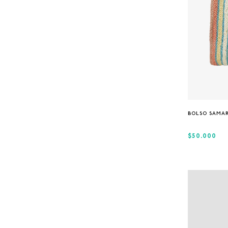
8
.
GORRAS
9
.
VESTIDOS
10
.
MORRALES
BOLSO SAMA
$50.000