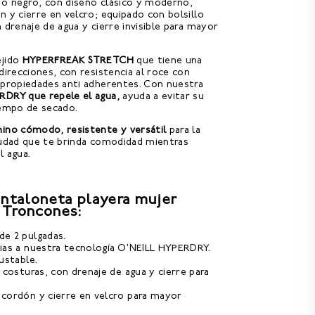
do negro, con diseño clásico y moderno,
n y cierre en velcro; equipado con bolsillo
 drenaje de agua y cierre invisible para mayor
ejido
HYPERFREAK STRETCH
que tiene una
direcciones, con resistencia al roce con
 propiedades anti adherentes. Con nuestra
RDRY que repele el agua,
ayuda a evitar su
iempo de secado.
ino cómodo, resistente y versátil
para la
iudad que te brinda comodidad mientras
l agua.
antaloneta playera mujer
 Troncones:
de 2 pulgadas.
cias a nuestra tecnología O'NEILL HYPERDRY.
justable.
n costuras, con drenaje de agua y cierre para
 cordón y cierre en velcro para mayor