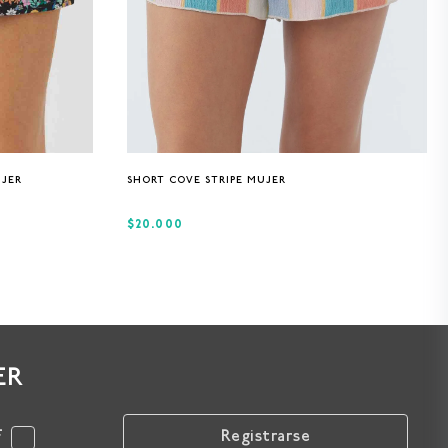
XS
S
M
L
UJER
SHORT COVE STRIPE MUJER
$20.000
ER
F
Registrarse