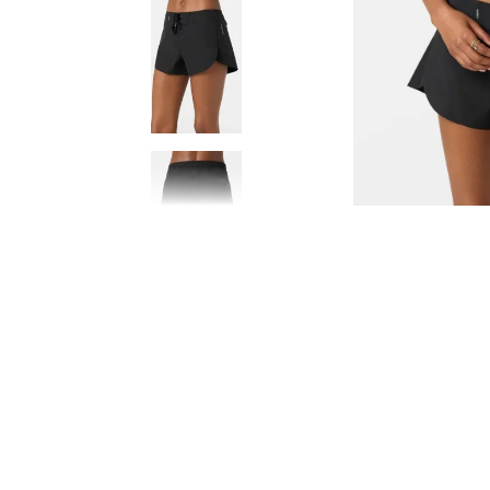
8
.
HOMBRE
9
.
SANDALIAS HOMBRE
10
.
GORRAS