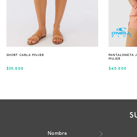
XS
S
M
L
SHORT CARLA MUJER
PANTALONETA J
MUJER
$20.000
$40.000
S