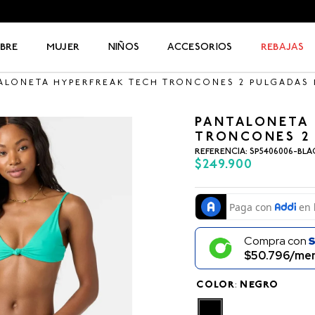
BRE
MUJER
NIÑOS
ACCESORIOS
REBAJAS
ALONETA HYPERFREAK TECH TRONCONES 2 PULGADAS
PANTALONETA
TRONCONES 2
REFERENCIA
:
SP5406006-BLA
$
249
.
900
Compra con
$50.796/men
COLOR
:
NEGRO