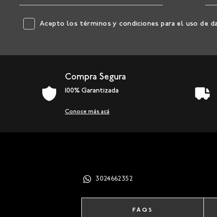
Acepto los
términos y condiciones
para el uso de d
Compra Segura
100% Garantizada
Conoce más acá
3024662352
FAQS