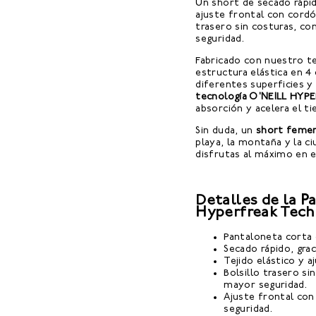
Un short de secado rápi
ajuste frontal con cordó
trasero sin costuras, con
seguridad.
Fabricado con nuestro t
estructura elástica en 4 
diferentes superficies y
tecnología O'NEILL HYPE
absorción y acelera el t
Sin duda, un
short femen
playa, la montaña y la c
disfrutas al máximo en e
Detalles de la P
Hyperfreak Tech
Pantaloneta corta 
Secado rápido, gra
Tejido elástico y a
Bolsillo trasero si
mayor seguridad.
Ajuste frontal con
seguridad.