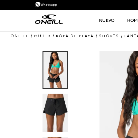
Whatsapp
NUEVO
HOM
MUJER
ROPA DE PLAYA
SHORTS
PANT
TÉRMINOS MÁS BUSCADOS
1
.
PANTALONETAS HOMBRE
2
.
SANDALIAS
3
.
PANTALONETA
4
.
GORRA
5
.
BERMUDAS
6
.
CAMISETAS HOMBRE
7
.
CAMISETA