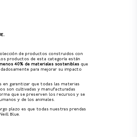
UE.
 colección de productos construidos con
Los productos de esta categoría están
menos 40% de materiales sostenibles
que
uidadosamente para mejorar su impacto
en garantizar que todas las materias
os son cultivadas y manufacturadas
rma que se preserven los recursos y se
umanos y de los animales.
argo plazo es que todas nuestras prendas
eill Blue.