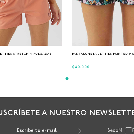
XS
S
M
L
XS
S
M
L
ETTIES STRETCH 4 PULGADAS
PANTALONETA JETTIES PRINTED M
$40.000
USCRÍBETE A NUESTRO NEWSLETT
Sexo
M