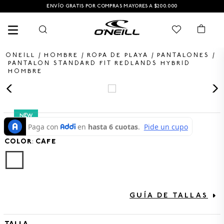
ENVÍO GRATIS POR COMPRAS MAYORES A $200.000
HOMBRE
ROPA DE PLAYA
PANTALONES
PANTALON STANDARD FIT REDLANDS HYBRID
HOMBRE
TÉRMINOS MÁS BUSCADOS
1
.
PANTALONETA
NEW
2
.
PANTALONETAS HOMBRE
COLOR
3
.
SANDALIAS
:
CAFE
4
.
GORRA
5
.
BERMUDAS
6
.
SANDALIAS HOMBRE
GUÍA DE TALLAS
7
.
HOMBRE