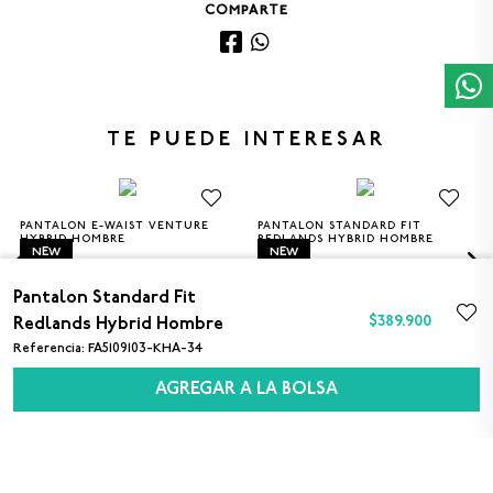
COMPARTE
TE PUEDE INTERESAR
PANTALON E-WAIST VENTURE
PANTALON STANDARD FIT
S
M
L
XL
30
32
34
36
38
HYBRID HOMBRE
REDLANDS HYBRID HOMBRE
NEW
NEW
$349.900
$389.900
Pantalon Standard Fit
$
389
.
900
Redlands Hybrid Hombre
Referencia
:
FA5109103-KHA-34
AGREGAR A LA BOLSA
SUSCRÍBETE A NUESTRO NEWSLETTER