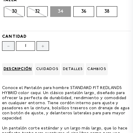
TALLA
8
.
CAMISETAS HOMBRE
30
32
34
36
38
9
.
GORRAS
10
.
CAMISETA
CANTIDAD
－
＋
DESCRIPCIÓN
CUIDADOS
DETALLES
CAMBIOS
Conoce el
Pantalón para hombre STANDARD FIT REDLANDS
HYBRID color caqui.
Un clásico pantalón largo, diseñado para
ofrecer la perfecta de durabilidad, rendimiento y comodidad
en cualquier entorno. Tiene
cordón interno para ajuste y
pasadores en la cintura,
bolsillos traseros con drenaje de agua
con botón de ajuste, y delanteros laterales para para mayor
capacidad.
Un pantalón corte estándar y un largo más largo, que lo hace