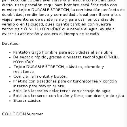
perfecto tanto para aventuras al aire libre como para uso
diario. Este pantalón caqui para hombre está fabricado con
nuestro
tejido DURABLE STRETCH,
la combinación perfecta de
durabilidad, rendimiento y comodidad... Ideal para llevar a tus
viajes, aventuras de senderismo y para usar en los días de
verano o en la ciudad, pues cuenta también con nuestra
tecnología
O'NEILL HYPERDRY que repele el agua,
ayuda a
evitar su absorción y acelera el tiempo de secado.
Detalles:
Pantalón largo hombre para actividades al aire libre.
De secado rápido, gracias a nuestra tecnología O'NEILL
HYPERDRY.
Tejido DURABLE STRETCH, elástico, cómodo y
resistente.
Con cierre frontal y botón.
Pretina con pasadores para cinturón/correa y cordón
interno para mayor ajuste.
Bolsillos laterales delanteros con drenaje de agua.
Bolsillos traseros con botón y libre, con drenaje de agua.
Silueta clásica.
COLECCIÓN Summer