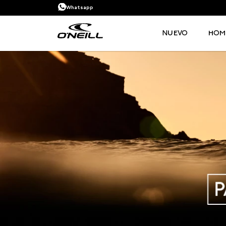
Whatsapp
NUEVO
HOM
TÉRMINOS MÁS BUSCADOS
1
.
PANTALONETA
2
.
PANTALONETAS HOMBRE
3
.
SANDALIAS
4
.
GORRA
5
.
BERMUDAS
6
.
SANDALIAS HOMBRE
7
.
HOMBRE