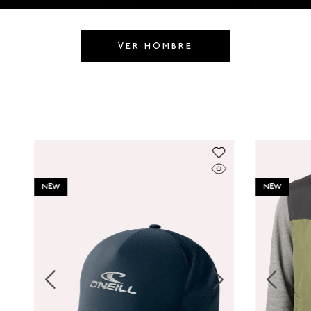
8
.
GORRAS
9
.
VESTIDOS
VER HOMBRE
10
.
MORRALES
NEW
NEW