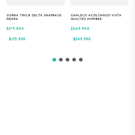
GORRA TRVLR DELTA SNAPBACK
CHALECO ACOLCHADO VISTA
Única
S
M
XL
NEGRA
QUILTED HOMBRE
$179.900
$549.900
$
179
.
900
$
549
.
900