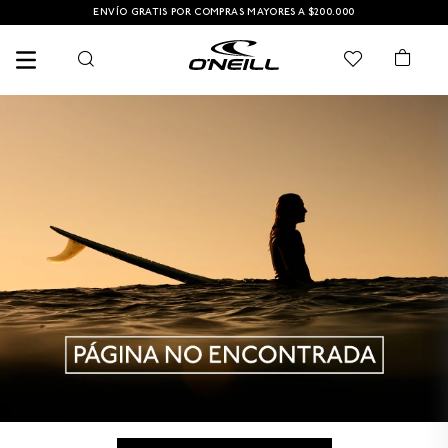
ENVÍO GRATIS POR COMPRAS MAYORES A $200.000
TÉRMINOS MÁS BUSCADOS
1
.
PANTALONETA
2
.
PANTALONETAS HOMBRE
3
.
SANDALIAS
4
.
GORRA
5
.
BERMUDAS
6
.
SANDALIAS HOMBRE
7
.
HOMBRE