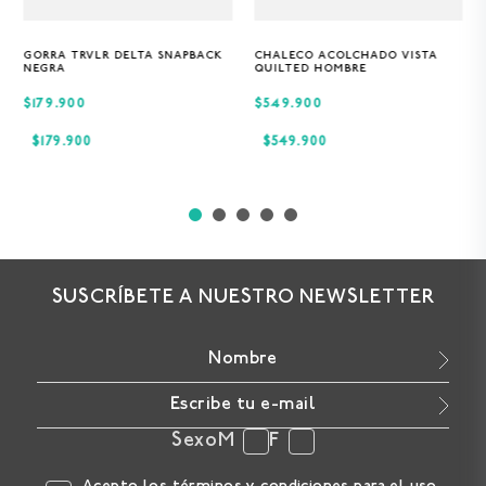
GORRA TRVLR DELTA SNAPBACK
CHALECO ACOLCHADO VISTA
Única
S
M
XL
NEGRA
QUILTED HOMBRE
$179.900
$549.900
$
179
.
900
$
549
.
900
SUSCRÍBETE A NUESTRO NEWSLETTER
Sexo
M
F