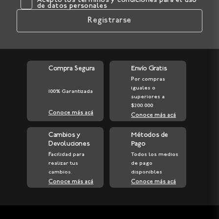
Acepto los
términos y condiciones
para el uso
de datos personales
Registrarse
Compra Segura
Envío Gratis
Por compras
iguales o
100% Garantizada
superiores a
$200.000
Conoce más acá
Conoce más acá
Cambios y
Métodos de
Devoluciones
Pago
Facilidad para
Todos los medios
realizar tus
de pago
cambios.
disponibles
Conoce más acá
Conoce más acá