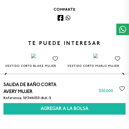
COMPARTE
TE PUEDE INTERESAR
VESTIDO CORTO BLAKE MUJER
VESTIDO CORTO MARLO MUJER
XS
S
M
L
XS
S
M
L
$50.000
$50.000
SALIDA DE BAÑO CORTA
$
50
.
000
AVERY MUJER
Referencia
:
SP3416050-BLK-S
AGREGAR A LA BOLSA