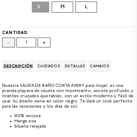
8
.
GORRAS
XS
S
M
L
9
.
VESTIDOS
10
.
MORRALES
CANTIDAD
－
＋
DESCRIPCIÓN
CUIDADOS
DETALLES
CAMBIOS
Nuestra
SALIDA DE BAÑO CORTA AVERY
para mujer, es una
prenda playera de silueta con movimiento, escote profundo y
tirantes cruzados ajustables, con un estilo moderno y fácil de
usar. Su diseño viene en color negro. Te dará un look perfecto
para las vacaciones y los días de sol.
100% viscosa
Manga sisa
Silueta relajada