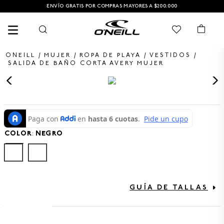
ENVÍO GRATIS POR COMPRAS MAYORES A $200.000
MUJER
ROPA DE PLAYA
VESTIDOS
SALIDA DE BAÑO CORTA AVERY MUJER
TÉRMINOS MÁS BUSCADOS
1
.
PANTALONETA
2
.
PANTALONETAS HOMBRE
COLOR
:
NEGRO
3
.
SANDALIAS
4
.
GORRA
5
.
BERMUDAS
GUÍA DE TALLAS
6
.
SANDALIAS HOMBRE
7
.
HOMBRE
TALLA