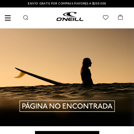
ENVÍO GRATIS POR COMPRAS MAYORES A $200.000
TÉRMINOS MÁS BUSCADOS
1
.
PANTALONETA
2
.
PANTALONETAS HOMBRE
3
.
SANDALIAS
4
.
GORRA
5
.
BERMUDAS
6
.
SANDALIAS HOMBRE
7
.
HOMBRE