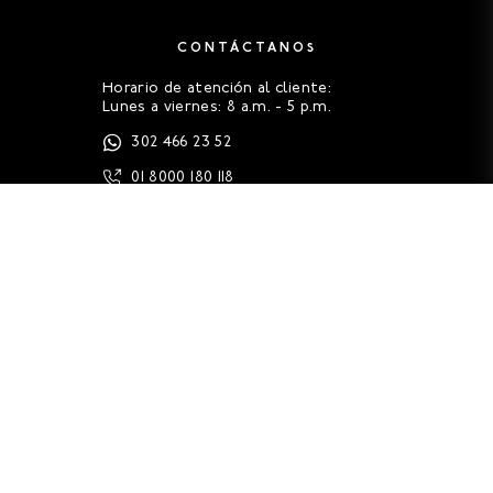
CONTÁCTANOS
Horario de atención al cliente:
Lunes a viernes: 8 a.m. - 5 p.m.
302 466 23 52
01 8000 180 118
servicioalcliente@oneill.com.co
FAQS
HISTORIA
GUÍA DE TALLAS
LEGALES
CONTACTO (PQRS)
TRABAJA EN ONEILL