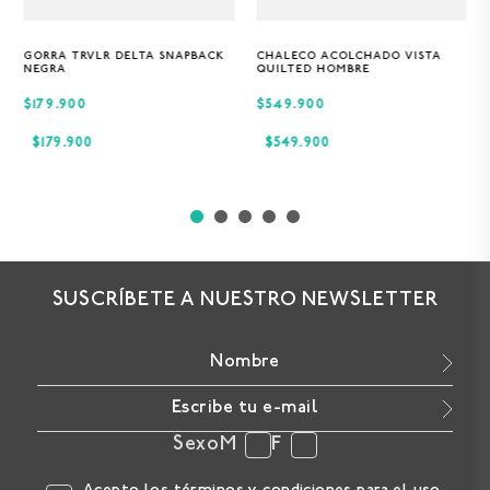
GORRA TRVLR DELTA SNAPBACK
CHALECO ACOLCHADO VISTA
Única
S
M
XL
NEGRA
QUILTED HOMBRE
$179.900
$549.900
$
179
.
900
$
549
.
900
SUSCRÍBETE A NUESTRO NEWSLETTER
Sexo
M
F