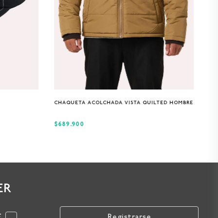
S
M
L
XL
CHAQUETA ACOLCHADA VISTA QUILTED HOMBRE
$689.900
ER
F
Registrarse