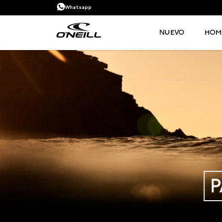
Whatsapp
NUEVO
HOM
TÉRMINOS MÁS BUSCADOS
1
.
PANTALONETA
2
.
PANTALONETAS HOMBRE
3
.
SANDALIAS
4
.
GORRA
5
.
BERMUDAS
6
.
SANDALIAS HOMBRE
7
.
HOMBRE