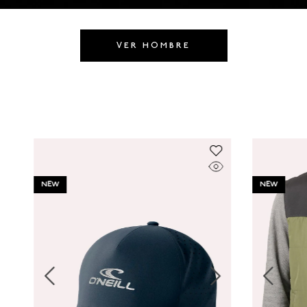
8
.
CAMISETAS HOMBRE
9
.
GORRAS
VER HOMBRE
10
.
CAMISETA
NEW
NEW