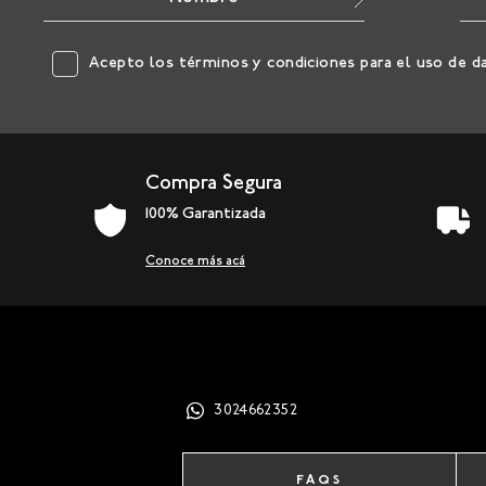
Acepto los
términos y condiciones
para el uso de d
Compra Segura
100% Garantizada
Conoce más acá
3024662352
FAQS