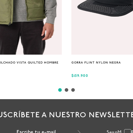
S
M
XL
Única
OLCHADO VISTA QUILTED HOMBRE
GORRA FLINT NYLON NEGRA
$159.900
USCRÍBETE A NUESTRO NEWSLETT
Sexo
M