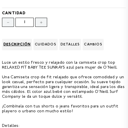
8
.
GORRAS
9
.
VESTIDOS
CANTIDAD
－
＋
10
.
MORRALES
DESCRIPCIÓN
CUIDADOS
DETALLES
CAMBIOS
Luce un estilo fresco y relajado con la
camiseta crop top
RELAXED FIT BABY TEE SUNRAYS azul para mujer
de O'Neill.
Una
Camiseta crop de fit relajado
que ofrece comodidad y un
look casual, perfecto para cualquier ocasión. Su suave tejido
garantiza una sensación ligera y transpirable, ideal para los días
más cálidos. El color azul bebé con estampado O'Neill Surf
Company le da un toque dulce y versátil.
¡Combínala con tus shorts o jeans favoritos para un outfit
playero o urbano con mucho estilo!
Detalles: