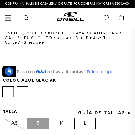
COMPRA SIN SALIR DE CASA ¡ENVÍO GRATIS POR COMPRAS MAYORES A $200.000!
MUJER
ROPA DE PLAYA
CAMISETAS
CAMISETA CROP TOP RELAXED FIT BABY TEE
SUNRAYS MUJER
TÉRMINOS MÁS BUSCADOS
1
.
PANTALONETA
2
.
PANTALONETAS HOMBRE
COLOR
:
AZUL GLACIAR
3
.
SANDALIAS
4
.
GORRA
5
.
BERMUDAS
TALLA
GUÍA DE TALLAS
6
.
SANDALIAS HOMBRE
XS
S
M
L
7
.
HOMBRE