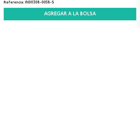
Referencia
:
1N00308-0058-S
AGREGAR A LA BOLSA
SUSCRÍBETE A NUESTRO NEWSLETTER
Sexo
M
F
Acepto los
términos y condiciones
para el uso
de datos personales
Registrarse
Compra Segura
Envío Gratis