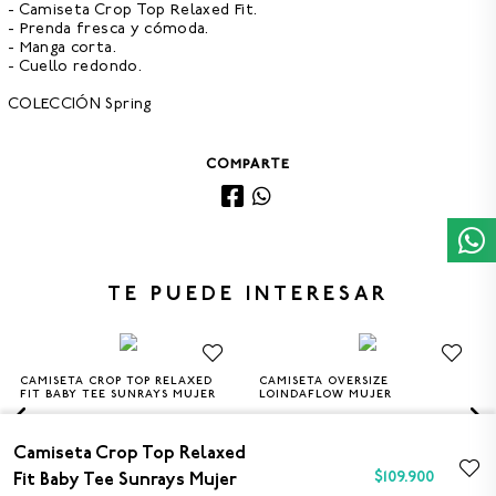
- Camiseta Crop Top Relaxed Fit.
- Prenda fresca y cómoda.
- Manga corta.
- Cuello redondo.
COLECCIÓN Spring
COMPARTE
TE PUEDE INTERESAR
CAMISETA CROP TOP RELAXED
CAMISETA OVERSIZE
XS
S
M
L
XS
S
M
L
FIT BABY TEE SUNRAYS MUJER
LOINDAFLOW MUJER
$109.900
$139.900
Camiseta Crop Top Relaxed
$
109
.
900
Fit Baby Tee Sunrays Mujer