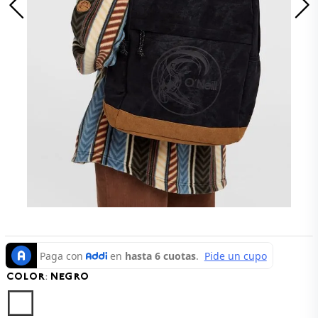
8
.
CAMISETAS HOMBRE
9
.
GORRAS
10
.
CAMISETA
COLOR
:
NEGRO