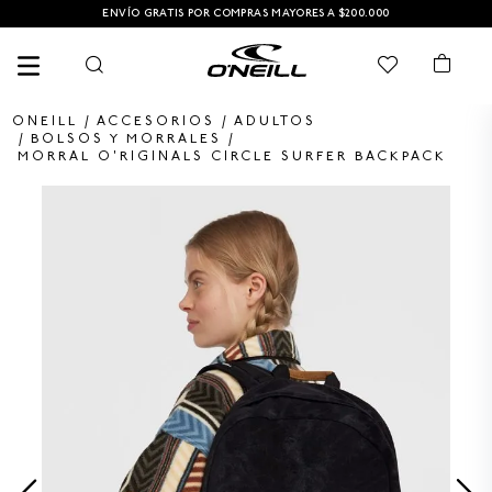
ENVÍO GRATIS POR COMPRAS MAYORES A $200.000
ACCESORIOS
ADULTOS
BOLSOS Y MORRALES
MORRAL O'RIGINALS CIRCLE SURFER BACKPACK
TÉRMINOS MÁS BUSCADOS
1
.
PANTALONETA
2
.
PANTALONETAS HOMBRE
3
.
SANDALIAS
4
.
GORRA
5
.
BERMUDAS
6
.
SANDALIAS HOMBRE
7
.
HOMBRE