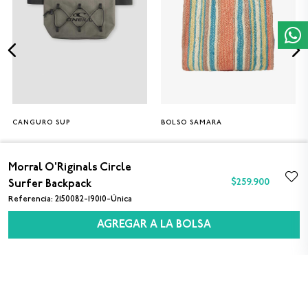
CANGURO SUP
BOLSO SAMARA
Única
Única
$189.900
$50.000
Morral O'Riginals Circle
$
259
.
900
Surfer Backpack
Referencia
:
2150082-19010-Única
AGREGAR A LA BOLSA
SUSCRÍBETE A NUESTRO NEWSLETTER