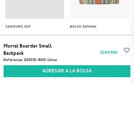
CANGURO SUP
BOLSO SAMARA
Única
Única
$189.900
$50.000
Morral Boarder Small
$
249
.
900
Backpack
Referencia
:
2150076-18015-Única
AGREGAR A LA BOLSA
SUSCRÍBETE A NUESTRO NEWSLETTER