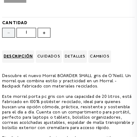
8
.
GORRAS
9
.
VESTIDOS
CANTIDAD
10
.
MORRALES
－
＋
DESCRIPCIÓN
CUIDADOS
DETALLES
CAMBIOS
Descubre el nuevo
Morral BOARDER SMALL gris de O'Neill.
Un
morral que combina estilo y practicidad en un Morral -
Backpack fabricado con materiales reciclados.
Este
morral porta pc
gris con una c
apacidad de 20 litros,
está
fabricado en 100% poliéster reciclado,
ideal para quienes
buscan una opción cómoda, práctica, resistente y sostenible
para el día a día. Cuenta con un compartimento para portátil,
perfecto para laptops o tablets,
bolsillos organizadores,
correas acolchadas ajustables,
espaldar de malla transpirable
y
bolsillo exterior con cremallera para acceso rápido.