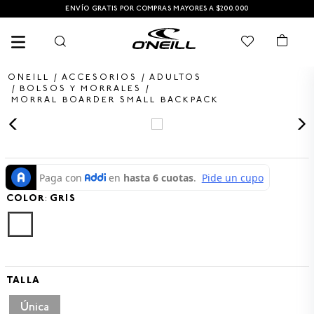
ENVÍO GRATIS POR COMPRAS MAYORES A $200.000
ACCESORIOS
ADULTOS
BOLSOS Y MORRALES
MORRAL BOARDER SMALL BACKPACK
TÉRMINOS MÁS BUSCADOS
1
.
PANTALONETA
2
.
PANTALONETAS HOMBRE
COLOR
3
.
SANDALIAS
:
GRIS
4
.
GORRA
5
.
BERMUDAS
6
.
SANDALIAS HOMBRE
TALLA
7
.
HOMBRE
Única