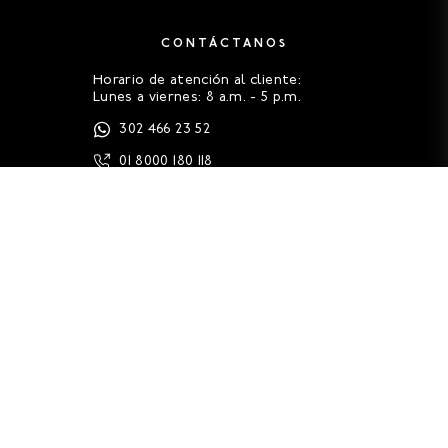
CONTÁCTANOS
Horario de atención al cliente:
Lunes a viernes: 8 a.m. - 5 p.m.
302 466 23 52
01 8000 180 118
servicioalcliente@oneill.com.co
FAQS
HISTORIA
GUÍA DE TALLAS
LEGALES
CONTACTO (PQRS)
TRABAJA EN ONEILL