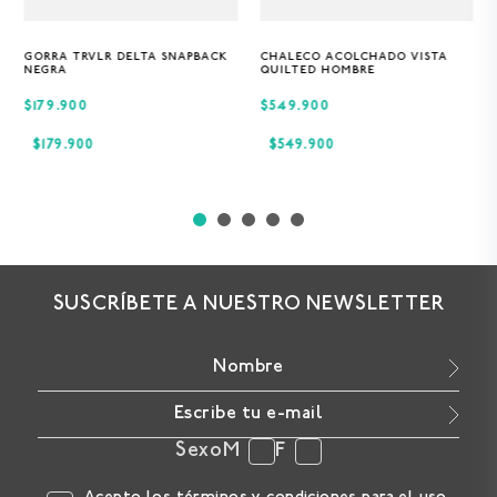
GORRA TRVLR DELTA SNAPBACK
CHALECO ACOLCHADO VISTA
Única
S
M
XL
NEGRA
QUILTED HOMBRE
$179.900
$549.900
$
179
.
900
$
549
.
900
SUSCRÍBETE A NUESTRO NEWSLETTER
Sexo
M
F