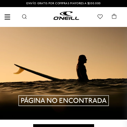
ENVÍO GRATIS POR COMPRAS MAYORES A $200.000
TÉRMINOS MÁS BUSCADOS
1
.
PANTALONETA
2
.
PANTALONETAS HOMBRE
3
.
SANDALIAS
4
.
GORRA
5
.
BERMUDAS
6
.
SANDALIAS HOMBRE
7
.
HOMBRE