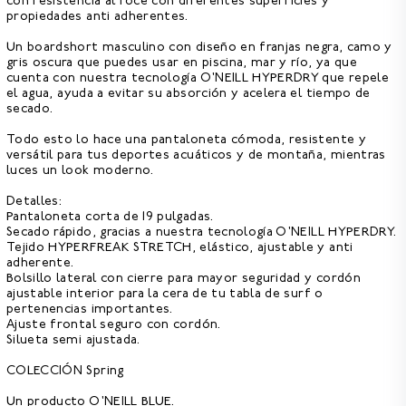
con resistencia al roce con diferentes superficies y
propiedades anti adherentes.
Un boardshort masculino con diseño en franjas negra, camo y
gris oscura que puedes usar en piscina, mar y río, ya que
cuenta con nuestra
tecnología O'NEILL HYPERDRY que repele
el agua,
ayuda a evitar su absorción y acelera el tiempo de
secado.
Todo esto lo hace una pantaloneta cómoda, resistente y
versátil para tus deportes acuáticos y de montaña, mientras
luces un look moderno.
Detalles:
Pantaloneta corta de 19 pulgadas.
Secado rápido, gracias a nuestra tecnología O'NEILL HYPERDRY.
Tejido HYPERFREAK STRETCH, elástico, ajustable y anti
adherente.
Bolsillo lateral con cierre para mayor seguridad y cordón
ajustable interior para la cera de tu tabla de surf o
pertenencias importantes.
Ajuste frontal seguro con cordón.
Silueta semi ajustada.
COLECCIÓN Spring
Un producto O'NEILL BLUE.