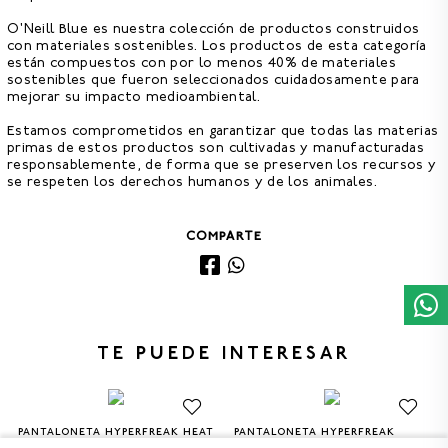
O'Neill Blue es nuestra colección de productos construidos
con materiales sostenibles. Los productos de esta categoría
están
compuestos con por lo menos 40% de materiales
sostenibles
que fueron seleccionados cuidadosamente para
mejorar su impacto medioambiental.
Estamos comprometidos en garantizar que todas las materias
primas de estos productos son cultivadas y manufacturadas
responsablemente, de forma que se preserven los recursos y
se respeten los derechos humanos y de los animales.
COMPARTE
TE PUEDE INTERESAR
PANTALONETA HYPERFREAK HEAT
PANTALONETA HYPERFREAK
30
32
34
36
38
30
32
34
36
38
FADE 19 PULGADAS HOMBRE
MYSTO SCALLOP 19 PULGADAS