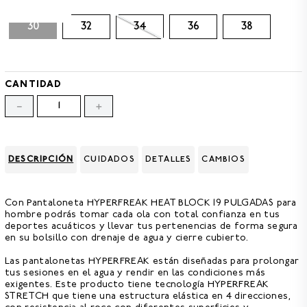
TALLA
8
.
HOMBRE
30
32
34
36
38
9
.
SANDALIAS HOMBRE
10
.
CAMISETA
CANTIDAD
－
＋
DESCRIPCIÓN
CUIDADOS
DETALLES
CAMBIOS
Con
Pantaloneta HYPERFREAK HEAT BLOCK 19 PULGADAS para
hombre
podrás tomar cada ola con total confianza en tus
deportes acuáticos y llevar tus pertenencias de forma segura
en su bolsillo con drenaje de agua y cierre cubierto.
Las pantalonetas HYPERFREAK están diseñadas para prolongar
tus sesiones en el agua y rendir en las condiciones más
exigentes. Este producto tiene
tecnología HYPERFREAK
STRETCH
que tiene una estructura elástica en 4 direcciones,