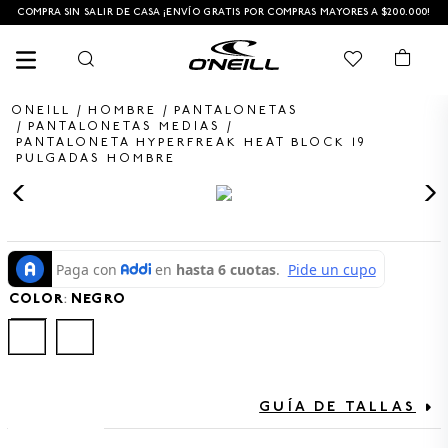
COMPRA SIN SALIR DE CASA ¡ENVÍO GRATIS POR COMPRAS MAYORES A $200.000!
HOMBRE
PANTALONETAS
PANTALONETAS MEDIAS
PANTALONETA HYPERFREAK HEAT BLOCK 19
PULGADAS HOMBRE
TÉRMINOS MÁS BUSCADOS
1
.
PANTALONETAS HOMBRE
2
.
SANDALIAS
3
.
PANTALONETA
COLOR
:
NEGRO
4
.
GORRA
5
.
BERMUDAS
6
.
CAMISETAS HOMBRE
GUÍA DE TALLAS
7
.
GORRAS