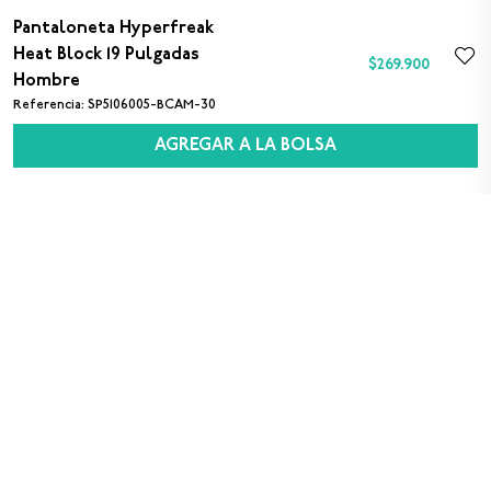
HOMBRE
Pantaloneta Hyperfreak
$40.000
$40.000
Heat Block 19 Pulgadas
$
269
.
900
Hombre
Referencia
:
SP5106005-BCAM-30
AGREGAR A LA BOLSA
SUSCRÍBETE A NUESTRO NEWSLETTER
Sexo
M
F
Acepto los
términos y condiciones
para el uso
de datos personales
Registrarse