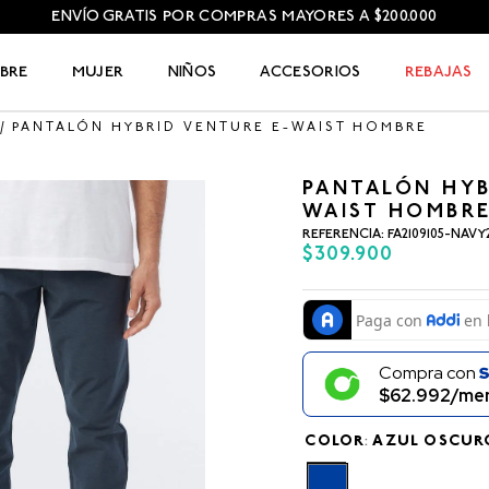
ENVÍO GRATIS POR COMPRAS MAYORES A $200.000
BRE
MUJER
NIÑOS
ACCESORIOS
REBAJAS
PANTALÓN HYBRID VENTURE E-WAIST HOMBRE
PANTALÓN HYB
WAIST HOMBR
REFERENCIA
:
FA2109105-NAVY
$
309
.
900
Compra con
$62.992/men
COLOR
:
AZUL OSCUR