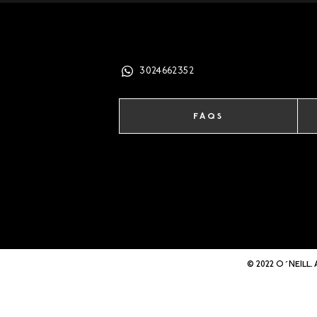
3024662352
FAQS
© 2022 O´NEILL. 