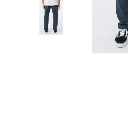
8
.
CAMISETAS HOMBRE
9
.
GORRAS
10
.
CAMISETA