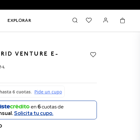
EXPLORAR
RID VENTURE E-
E
2-L
en
6
cuotas de
sual.
Solicita tu cupo.
O