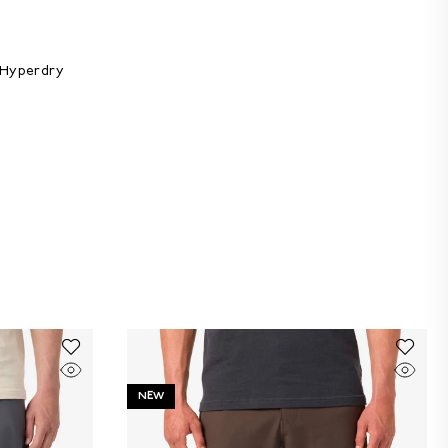
 Hyperdry
NEW