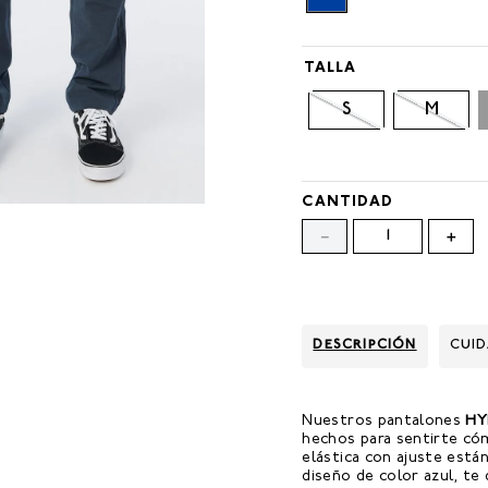
TALLA
S
M
CANTIDAD
－
＋
DESCRIPCIÓN
CUI
Nuestros pantalones
HY
hechos para sentirte có
elástica con ajuste está
diseño de color azul, te