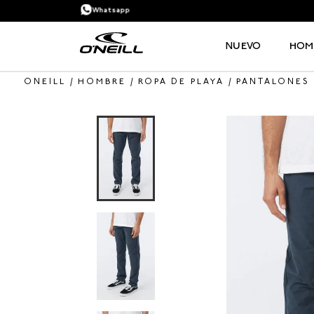
Whatsapp
NUEVO
HOM
HOMBRE
ROPA DE PLAYA
PANTALONES
TÉRMINOS MÁS BUSCADOS
1
.
PANTALONETA
2
.
PANTALONETAS HOMBRE
3
.
SANDALIAS
4
.
GORRA
5
.
BERMUDAS
6
.
SANDALIAS HOMBRE
7
.
HOMBRE