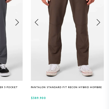
30
32
34
36
38
ER 5 POCKET
PANTALON STANDARD FIT RECON HYBRID HOMBRE
$389.900