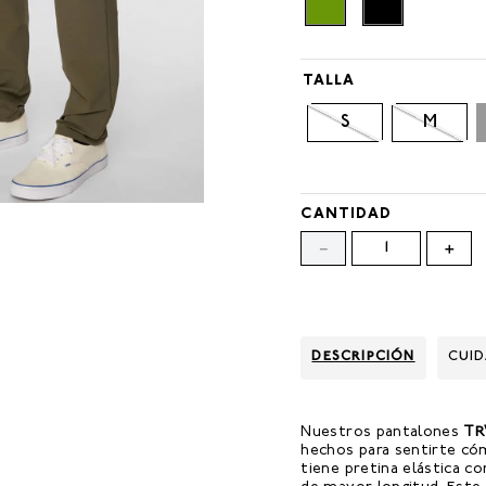
TALLA
S
M
CANTIDAD
－
＋
DESCRIPCIÓN
CUI
Nuestros pantalones
TR
hechos para sentirte có
tiene pretina elástica co