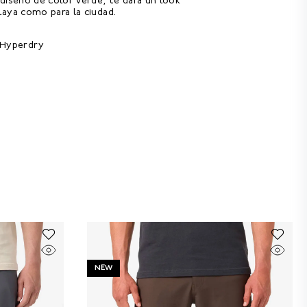
diseño de color verde, te dará un look
aya como para la ciudad.
 Hyperdry
NEW