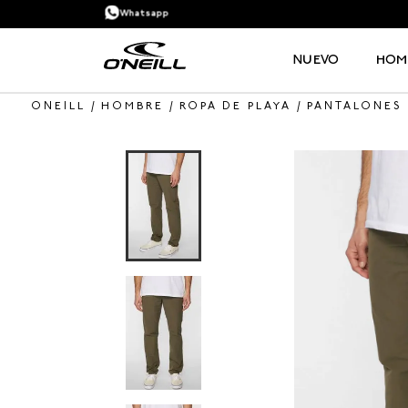
Whatsapp
NUEVO
HOM
HOMBRE
ROPA DE PLAYA
PANTALONES
TÉRMINOS MÁS BUSCADOS
1
.
PANTALONETA
2
.
PANTALONETAS HOMBRE
3
.
SANDALIAS
4
.
CAMISETA
5
.
GORRA
6
.
SANDALIAS HOMBRE
7
.
HOMBRE