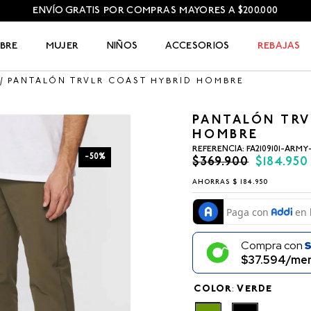
ENVÍO GRATIS POR COMPRAS MAYORES A $200.000
BRE
MUJER
NIÑOS
ACCESORIOS
REBAJAS
PANTALÓN TRVLR COAST HYBRID HOMBRE
PANTALÓN TRV
HOMBRE
REFERENCIA
:
FA2109101-ARMY
-
50
%
$
369
.
900
$
184
.
950
AHORRAS
$
184
.
950
Compra con
$37.594/men
COLOR
:
VERDE