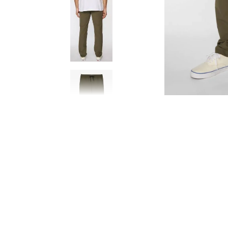
8
.
BERMUDAS
9
.
GORRAS
10
.
VESTIDOS