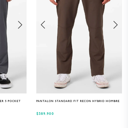
30
32
34
36
38
ER 5 POCKET
PANTALON STANDARD FIT RECON HYBRID HOMBRE
$389.900