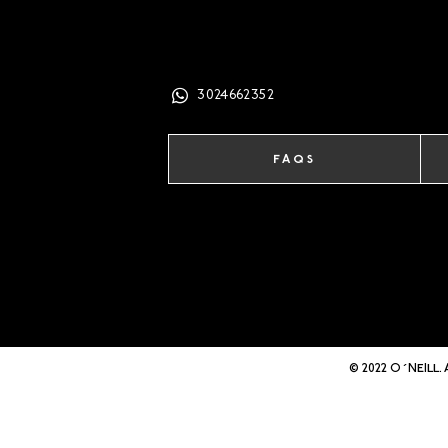
3024662352
FAQS
© 2022 O´NEILL. 