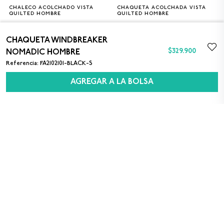
CHALECO ACOLCHADO VISTA
CHAQUETA ACOLCHADA VISTA
S
M
L
XL
S
M
L
XL
QUILTED HOMBRE
QUILTED HOMBRE
$549.900
$689.900
CHAQUETA WINDBREAKER
$
329
.
900
NOMADIC HOMBRE
Referencia
:
FA2102101-BLACK-S
AGREGAR A LA BOLSA
SUSCRÍBETE A NUESTRO NEWSLETTER
Sexo
M
F
Acepto los
términos y condiciones
para el uso
de datos personales