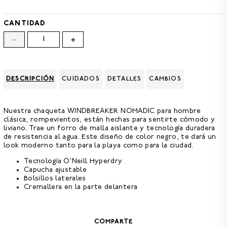
8
.
CAMISETAS HOMBRE
9
.
GORRAS
CANTIDAD
－
＋
10
.
CAMISETA
DESCRIPCIÓN
CUIDADOS
DETALLES
CAMBIOS
Nuestra chaqueta
WINDBREAKER NOMADIC
para hombre
clásica, rompevientos, están hechas para sentirte cómodo y
liviano. Trae un forro de malla aislante y tecnología duradera
de resistencia al agua. Este diseño de color negro, te dará un
look moderno tanto para la playa como para la ciudad.
Tecnología O'Neill Hyperdry
Capucha ajustable
Bolsillos laterales
Cremallera en la parte delantera
COMPARTE