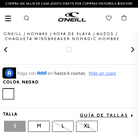
COMPRA SIN SALIR DE CASA ¡ENVÍO GRATIS POR COMPRAS MAYORES A $200.000!
HOMBRE
ROPA DE PLAYA
BUZOS
CHAQUETA WINDBREAKER NOMADIC HOMBRE
TÉRMINOS MÁS BUSCADOS
1
.
PANTALONETA
2
.
PANTALONETAS HOMBRE
COLOR
:
NEGRO
3
.
SANDALIAS
4
.
GORRA
5
.
BERMUDAS
TALLA
GUÍA DE TALLAS
6
.
SANDALIAS HOMBRE
S
M
L
XL
7
.
HOMBRE