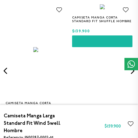
CAMISETA MANGA CORTA
S
M
L
XL
XXL
STANDARD FIT SHUFFLE HOMBRE
$139.900
CAMISETA MANGA CORTA
S
M
L
XL
XXL
STANDARD FIT SKEG HOMBRE
Camiseta Manga Larga
$129.900
Standard Fit Wind Swell
$
159
.
900
Hombre
Referencia
:
1N00287-0002-M