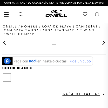
COMPRA SIN SALIR DE CASA ¡ENVÍO GRATIS POR COMPRAS MAYORES A $200.000!
HOMBRE
ROPA DE PLAYA
CAMISETAS
CAMISETA MANGA LARGA STANDARD FIT WIND
SWELL HOMBRE
TÉRMINOS MÁS BUSCADOS
1
.
PANTALONETA
2
.
PANTALONETAS HOMBRE
COLOR
3
.
SANDALIAS
:
BLANCO
4
.
GORRA
5
.
BERMUDAS
6
.
SANDALIAS HOMBRE
GUÍA DE TALLAS
7
.
HOMBRE