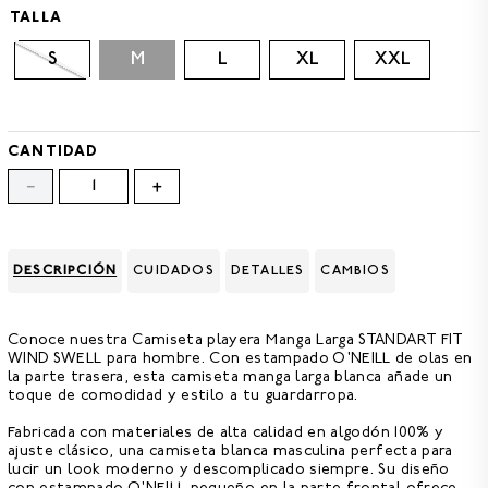
8
.
GORRAS
TALLA
9
.
VESTIDOS
S
M
L
XL
XXL
10
.
MORRALES
CANTIDAD
－
＋
DESCRIPCIÓN
CUIDADOS
DETALLES
CAMBIOS
Conoce nuestra
Camiseta playera Manga Larga STANDART FIT
WIND SWELL para hombre.
Con estampado O'NEILL de olas en
la parte trasera, esta camiseta manga larga blanca añade un
toque de comodidad y estilo a tu guardarropa.
Fabricada con materiales de alta calidad en
algodón 100% y
ajuste clásico,
una camiseta blanca masculina perfecta para
lucir un look moderno y descomplicado siempre. Su diseño