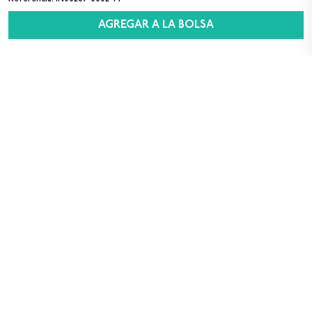
AGREGAR A LA BOLSA
SUSCRÍBETE A NUESTRO NEWSLETTER
Sexo
M
F
Acepto los
términos y condiciones
para el uso
de datos personales
Registrarse
Compra Segura
Envío Gratis