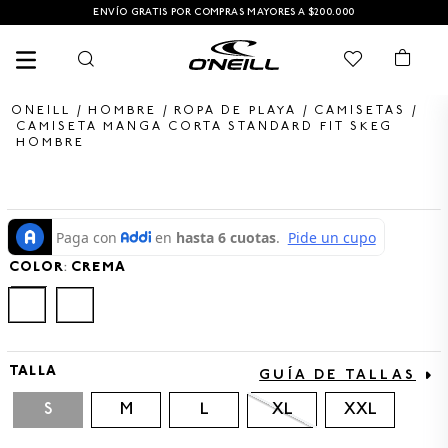
ENVÍO GRATIS POR COMPRAS MAYORES A $200.000
HOMBRE
ROPA DE PLAYA
CAMISETAS
CAMISETA MANGA CORTA STANDARD FIT SKEG
HOMBRE
TÉRMINOS MÁS BUSCADOS
1
.
PANTALONETA
2
.
PANTALONETAS HOMBRE
COLOR
:
CREMA
3
.
SANDALIAS
4
.
GORRA
5
.
BERMUDAS
TALLA
GUÍA DE TALLAS
6
.
SANDALIAS HOMBRE
S
M
L
XL
XXL
7
.
HOMBRE