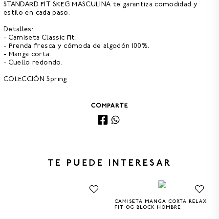
STANDARD FIT SKEG MASCULINA
te garantiza comodidad y
estilo en cada paso.
Detalles:
- Camiseta Classic Fit.
- Prenda fresca y cómoda de algodón 100%.
- Manga corta.
- Cuello redondo.
COLECCIÓN Spring
COMPARTE
TE PUEDE INTERESAR
CAMISETA MANGA CORTA RELAX
S
M
L
XL
XXL
FIT OG BLOCK HOMBRE