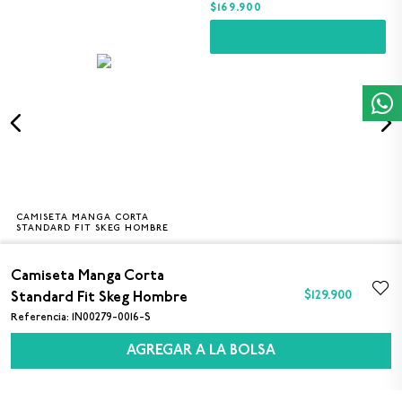
$169.900
CAMISETA MANGA CORTA
S
M
L
XL
XXL
STANDARD FIT SKEG HOMBRE
$129.900
Camiseta Manga Corta
$
129
.
900
Standard Fit Skeg Hombre
Referencia
:
1N00279-0016-S
AGREGAR A LA BOLSA