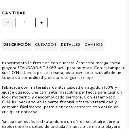
8
.
CAMISETAS HOMBRE
9
.
GORRAS
CANTIDAD
－
＋
10
.
CAMISETA
DESCRIPCIÓN
CUIDADOS
DETALLES
CAMBIOS
Experimenta la frescura con nuestra
Camiseta manga corta
playera STANDARD FIT SKEG azul para hombre.
Con estampado
surf O'Neill en la parte trasera, esta camiseta azul añade un
toque de comodidad y estilo a tu guardarropa.
Fabricada con materiales de alta calidad en
algodón 100% y
ajuste clásico,
una camiseta masculina perfecta para lucir un
look moderno y descomplicado siempre. Con estampado
O'NEILL pequeño en la parte frontal ofrece versatilidad y
combina fácilmente, permitiéndote destacar con estilo en
cualquier entorno.
Ya sea que estés disfrutando de un día de sol al aire libre o
explorando las calles de la ciudad, nuestra
camiseta playera