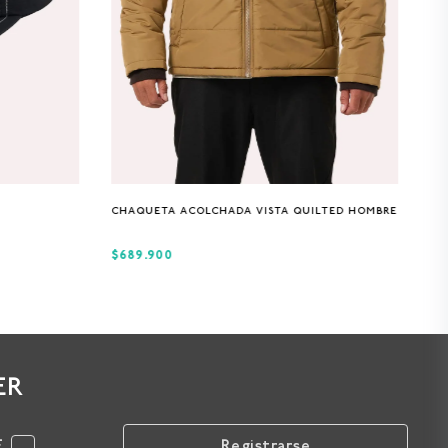
S
M
L
XL
CHAQUETA ACOLCHADA VISTA QUILTED HOMBRE
$689.900
ER
F
Registrarse