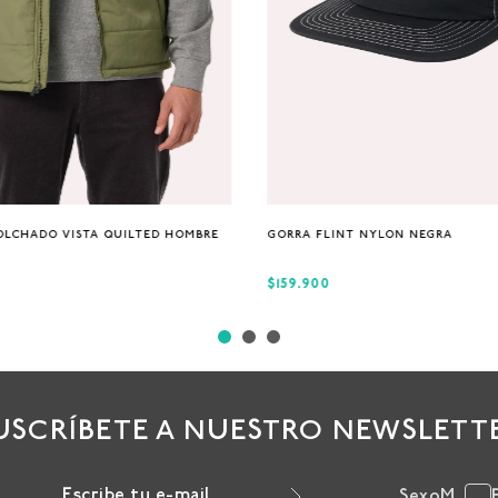
S
M
XL
Única
OLCHADO VISTA QUILTED HOMBRE
GORRA FLINT NYLON NEGRA
$159.900
USCRÍBETE A NUESTRO NEWSLETT
Sexo
M