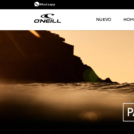
Whatsapp
NUEVO
HOM
TÉRMINOS MÁS BUSCADOS
1
.
PANTALONETA
2
.
PANTALONETAS HOMBRE
3
.
SANDALIAS
4
.
GORRA
5
.
BERMUDAS
6
.
SANDALIAS HOMBRE
7
.
HOMBRE