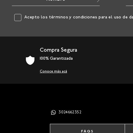
Acepto los
términos y condiciones
para el uso de d
Compra Segura
100% Garantizada
Conoce más acá
3024662352
FAQS