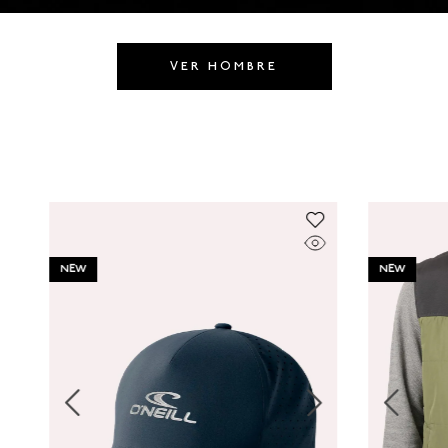
8
.
GORRAS
9
.
VESTIDOS
VER HOMBRE
10
.
MORRALES
NEW
NEW