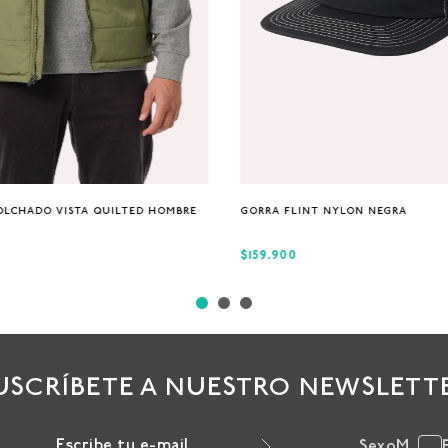
S
M
XL
Única
OLCHADO VISTA QUILTED HOMBRE
GORRA FLINT NYLON NEGRA
$159.900
USCRÍBETE A NUESTRO NEWSLETT
Sexo
M