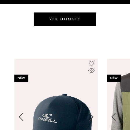
8
.
GORRAS
9
.
VESTIDOS
VER HOMBRE
10
.
MORRALES
NEW
NEW