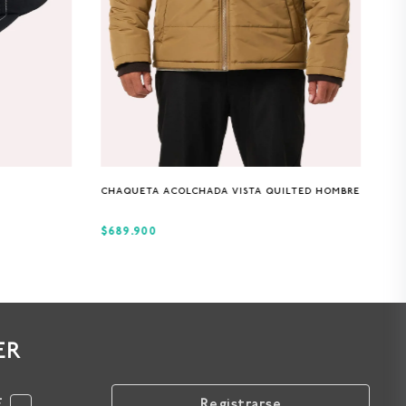
S
M
L
XL
CHAQUETA ACOLCHADA VISTA QUILTED HOMBRE
$689.900
ER
F
Registrarse