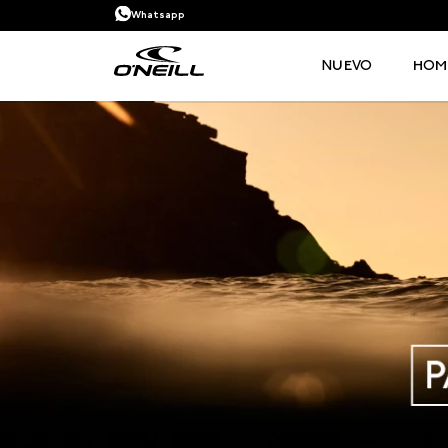
Whatsapp
NUEVO
HOM
TÉRMINOS MÁS BUSCADOS
1
.
PANTALONETA
2
.
PANTALONETAS HOMBRE
3
.
SANDALIAS
4
.
GORRA
5
.
BERMUDAS
6
.
SANDALIAS HOMBRE
7
.
HOMBRE