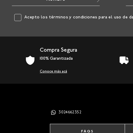
Acepto los
términos y condiciones
para el uso de d
Compra Segura
100% Garantizada
Conoce más acá
3024662352
FAQS