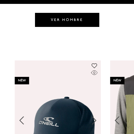
8
.
HOMBRE
9
.
SANDALIAS HOMBRE
VER HOMBRE
10
.
GORRAS
NEW
NEW