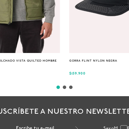
S
M
XL
Única
OLCHADO VISTA QUILTED HOMBRE
GORRA FLINT NYLON NEGRA
$159.900
USCRÍBETE A NUESTRO NEWSLETT
Sexo
M