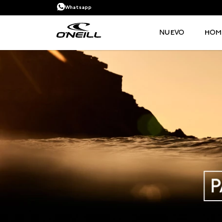
Whatsapp
NUEVO
HOM
TÉRMINOS MÁS BUSCADOS
1
.
PANTALONETAS HOMBRE
2
.
SANDALIAS
3
.
PANTALONETA
4
.
GORRA
5
.
BERMUDAS
6
.
CAMISETAS HOMBRE
7
.
CAMISETA