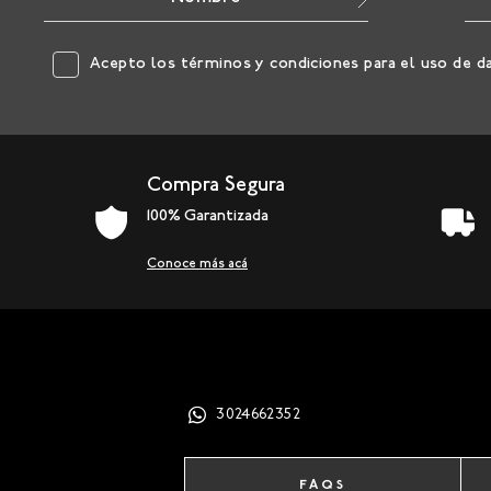
Acepto los
términos y condiciones
para el uso de d
Compra Segura
100% Garantizada
Conoce más acá
3024662352
FAQS