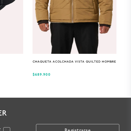
S
M
L
XL
CHAQUETA ACOLCHADA VISTA QUILTED HOMBRE
$689.900
ER
F
Registrarse