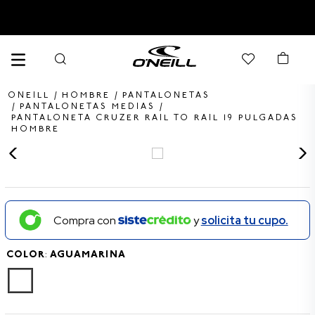
¡ENVÍO GRATIS POR COMPRAS MAYORES A $200.000!
HOMBRE
PANTALONETAS
PANTALONETAS MEDIAS
PANTALONETA CRUZER RAIL TO RAIL 19 PULGADAS
TÉRMINOS MÁS BUSCADOS
HOMBRE
1
.
PANTALONETAS HOMBRE
2
.
SANDALIAS
3
.
PANTALONETA
Compra con
y
solicita tu cupo.
4
.
GORRA
5
.
BERMUDAS
COLOR
:
AGUAMARINA
6
.
CAMISETAS HOMBRE
7
.
CAMISETA