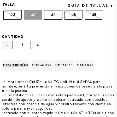
8
.
HOMBRE
TALLA
GUÍA DE TALLAS
9
.
SANDALIAS HOMBRE
30
32
34
36
38
10
.
GORRAS
CANTIDAD
－
＋
DESCRIPCIÓN
CUIDADOS
DETALLES
CAMBIOS
La
Pantaloneta CRUZER RAIL TO RAIL 19 PULGADAS para
hombre,
será tu preferido en vacaciones de paseo en la playa
o en la piscina.
Un boardshort azul claro con estampado surf, pretina lisa con
cordón de ajuste y cierre en velcro; equipado con bolsillos
laterales con drenaje de agua y bolsillo trasero con cierre en
velcro para mayor seguridad.
Fabricado con nuestro tejido
HYPERFREAK STRETCH
que tiene