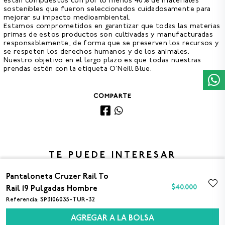
están compuestos con por lo menos 40% de materiales
sostenibles que fueron seleccionados cuidadosamente para
mejorar su impacto medioambiental.
Estamos comprometidos en garantizar que todas las materias
primas de estos productos son cultivadas y manufacturadas
responsablemente, de forma que se preserven los recursos y
se respeten los derechos humanos y de los animales.
Nuestro objetivo en el largo plazo es que todas nuestras
prendas estén con la etiqueta O'Neill Blue.
COMPARTE
TE PUEDE INTERESAR
Pantaloneta Cruzer Rail To
$
40
.
000
Rail 19 Pulgadas Hombre
PANTALONETA HYPERFREAK
PANTALONETA HYPERFREAK
30
32
34
36
38
30
32
34
36
38
Referencia
:
SP3106035-TUR-32
MYSTO SCALLOP 19 PULGADAS
MYSTO 20 PULGADAS HOMBRE
HOMBRE
$40.000
$40.000
AGREGAR A LA BOLSA