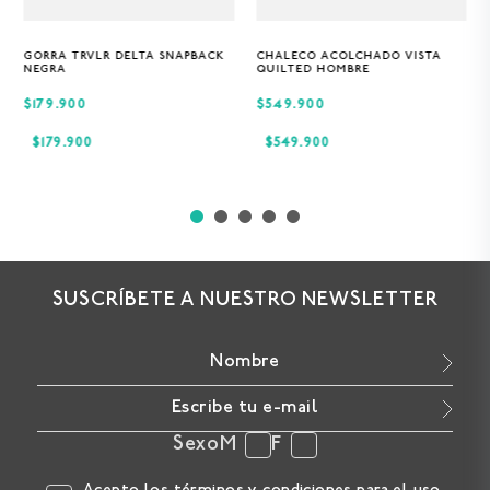
GORRA TRVLR DELTA SNAPBACK
CHALECO ACOLCHADO VISTA
Única
S
M
XL
NEGRA
QUILTED HOMBRE
$179.900
$549.900
$
179
.
900
$
549
.
900
SUSCRÍBETE A NUESTRO NEWSLETTER
Sexo
M
F