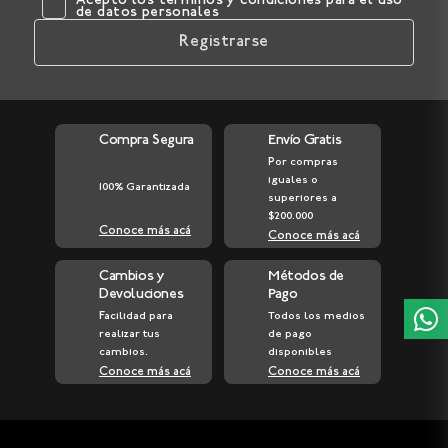
Acepto los
términos y condiciones
para el uso
de datos personales
Registrarse
Compra Segura
Envío Gratis
Por compras
iguales o
100% Garantizada
superiores a
$200.000
Conoce más acá
Conoce más acá
Cambios y
Métodos de
Devoluciones
Pago
Facilidad para
Todos los medios
realizar tus
de pago
cambios.
disponibles
Conoce más acá
Conoce más acá