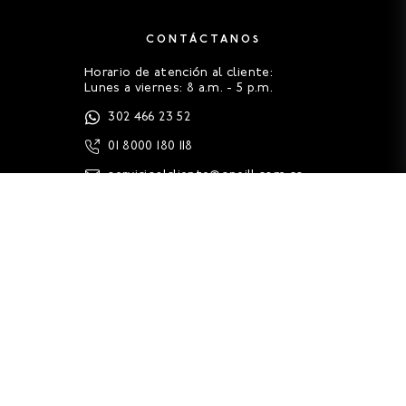
CONTÁCTANOS
Horario de atención al cliente:
Lunes a viernes: 8 a.m. - 5 p.m.
302 466 23 52
01 8000 180 118
servicioalcliente@oneill.com.co
FAQS
HISTORIA
GUÍA DE TALLAS
LEGALES
CONTACTO (PQRS)
TRABAJA EN ONEILL