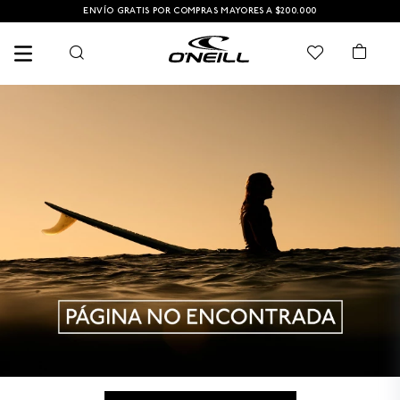
ENVÍO GRATIS POR COMPRAS MAYORES A $200.000
TÉRMINOS MÁS BUSCADOS
1
.
PANTALONETA
2
.
PANTALONETAS HOMBRE
3
.
SANDALIAS
4
.
CAMISETA
5
.
GORRA
6
.
SANDALIAS HOMBRE
7
.
HOMBRE