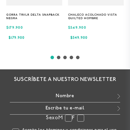
GORRA TRVLR DELTA SNAPBACK
CHALECO ACOLCHADO VISTA
Única
S
M
XL
NEGRA
QUILTED HOMBRE
$179.900
$549.900
$
179
.
900
$
549
.
900
SUSCRÍBETE A NUESTRO NEWSLETTER
Sexo
M
F