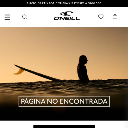
ENVÍO GRATIS POR COMPRAS MAYORES A $200.000
TÉRMINOS MÁS BUSCADOS
1
.
PANTALONETA
2
.
PANTALONETAS HOMBRE
3
.
SANDALIAS
4
.
GORRA
5
.
BERMUDAS
6
.
SANDALIAS HOMBRE
7
.
HOMBRE