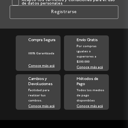
Acepto los
términos y condiciones
para el uso
de datos personales
Registrarse
Compra Segura
Envío Gratis
Por compras
iguales o
100% Garantizada
superiores a
$200.000
Conoce más acá
Conoce más acá
Cambios y
Métodos de
Devoluciones
Pago
Facilidad para
Todos los medios
realizar tus
de pago
cambios.
disponibles
Conoce más acá
Conoce más acá