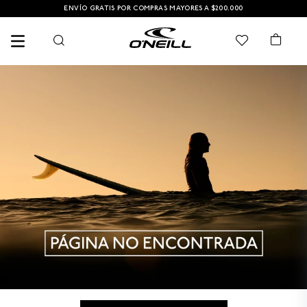
ENVÍO GRATIS POR COMPRAS MAYORES A $200.000
TÉRMINOS MÁS BUSCADOS
1
.
PANTALONETAS HOMBRE
2
.
PANTALONETA
3
.
SANDALIAS
4
.
SANDALIAS HOMBRE
5
.
CAMISETA
6
.
GORRA
7
.
HOMBRE