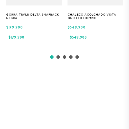
GORRA TRVLR DELTA SNAPBACK
CHALECO ACOLCHADO VISTA
Única
S
M
XL
NEGRA
QUILTED HOMBRE
$179.900
$549.900
$
179
.
900
$
549
.
900