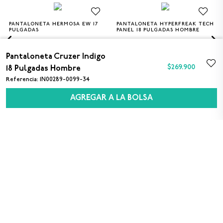
PANTALONETA HERMOSA EW 17
PANTALONETA HYPERFREAK TECH
S
M
L
XL
30
32
34
36
38
PULGADAS
PANEL 18 PULGADAS HOMBRE
$40.000
$329.900
Pantaloneta Cruzer Indigo
$
269
.
900
18 Pulgadas Hombre
Referencia
:
1N00289-0099-34
AGREGAR A LA BOLSA
SUSCRÍBETE A NUESTRO NEWSLETTER
Sexo
M
F