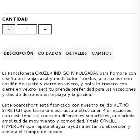
8
.
GORRAS
9
.
VESTIDOS
CANTIDAD
10
.
MORRALES
－
＋
DESCRIPCIÓN
CUIDADOS
DETALLES
CAMBIOS
La
Pantaloneta CRUZER INDIGO 19 PULGADAS para hombre
con
diseño en franjas azul y mullticolor florales, pretina lisa con
cordón de ajuste y cierre en velcro, y bolsillo trasero con
cierre en velcro, será tu prenda preferidad para las vacaciones
y días de descanso en la playa y la piscina.
Este boardshort está fabricado con nuestro
tejido RETRO
STRETCH
que tiene una
estructura elástica en 4 direcciones,
con resistencia al roce con diferentes superficies,
que brinda
amplitud de movimiento y comodidad. Y tela
O'NEILL
HYPERDRY que repele el agua,
ayuda a evitar su absorción y
acelera el tiempo de secado.