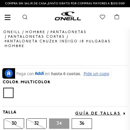
COMPRA SIN SALIR DE CASA ¡ENVÍO GRATIS POR COMPRAS MAYORES A $200.000!
HOMBRE
PANTALONETAS
PANTALONETAS CORTAS
PANTALONETA CRUZER INDIGO 18 PULGADAS
HOMBRE
TÉRMINOS MÁS BUSCADOS
1
.
PANTALONETA
2
.
PANTALONETAS HOMBRE
COLOR
3
.
SANDALIAS
:
MULTICOLOR
4
.
GORRA
5
.
BERMUDAS
TALLA
6
.
SANDALIAS HOMBRE
GUÍA DE TALLAS
7
.
HOMBRE
30
32
34
36