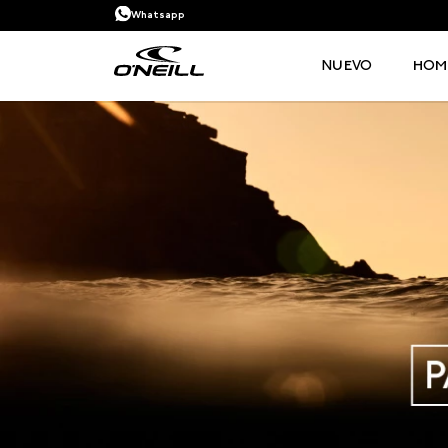
Whatsapp
NUEVO
HOM
TÉRMINOS MÁS BUSCADOS
1
.
PANTALONETA
2
.
PANTALONETAS HOMBRE
3
.
SANDALIAS
4
.
GORRA
5
.
BERMUDAS
6
.
SANDALIAS HOMBRE
7
.
HOMBRE