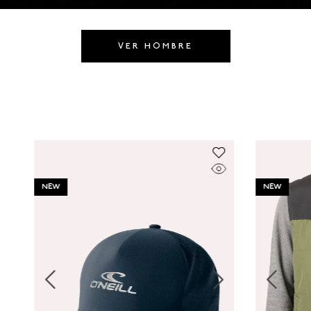
8
.
CAMISETAS HOMBRE
9
.
GORRAS
VER HOMBRE
10
.
CAMISETA
NEW
NEW