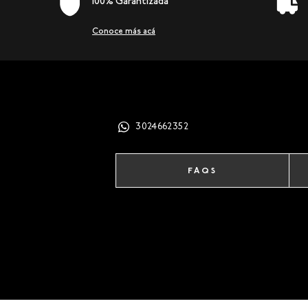
100% Garantizada
Conoce más acá
3024662352
FAQS