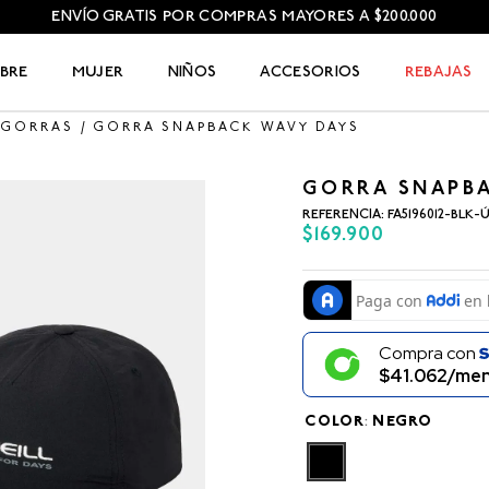
ENVÍO GRATIS POR COMPRAS MAYORES A $200.000
BRE
MUJER
NIÑOS
ACCESORIOS
REBAJAS
 GORRAS
GORRA SNAPBACK WAVY DAYS
GORRA SNAPB
REFERENCIA
:
FA5196012-BLK-
$
169
.
900
Compra con
$41.062/men
COLOR
:
NEGRO