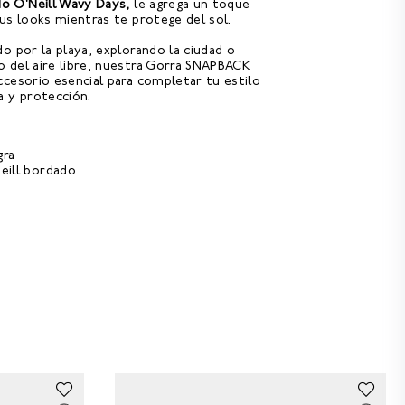
do O'Neill Wavy Days,
le agrega un toque
us looks mientras te protege del sol.
o por la playa, explorando la ciudad o
 del aire libre, nuestra Gorra SNAPBACK
cesorio esencial para completar tu estilo
a y protección.
gra
eill bordado