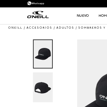
Whatsapp
NUEVO
HOM
ACCESORIOS
ADULTOS
SOMBREROS Y
TÉRMINOS MÁS BUSCADOS
1
.
PANTALONETA
2
.
PANTALONETAS HOMBRE
3
.
SANDALIAS
4
.
CAMISETA
5
.
GORRA
6
.
SANDALIAS HOMBRE
7
.
HOMBRE