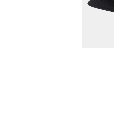
8
.
BERMUDAS
9
.
GORRAS
10
.
VESTIDOS