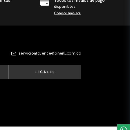
ar tus
Todos los medios de pago
disponibles
Conoce más acá
servicioalcliente@oneill.com.co
LEGALES