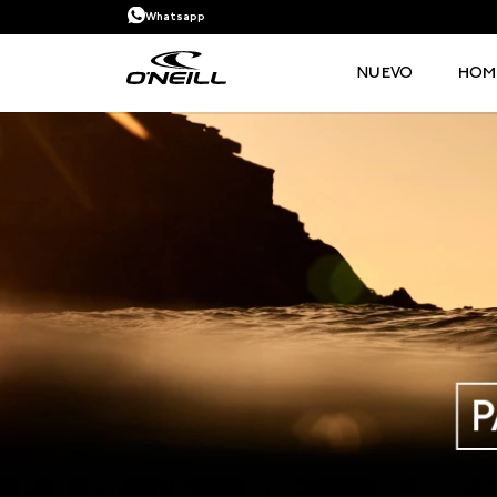
Whatsapp
NUEVO
HOM
TÉRMINOS MÁS BUSCADOS
1
.
PANTALONETA
2
.
PANTALONETAS HOMBRE
3
.
SANDALIAS
4
.
GORRA
5
.
BERMUDAS
6
.
SANDALIAS HOMBRE
7
.
HOMBRE