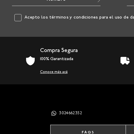
Acepto los
términos y condiciones
para el uso de d
Compra Segura
100% Garantizada
Conoce más acá
3024662352
FAQS