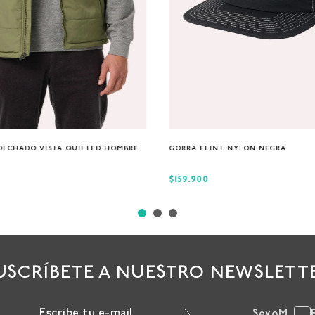
S
M
XL
Única
OLCHADO VISTA QUILTED HOMBRE
GORRA FLINT NYLON NEGRA
$159.900
USCRÍBETE A NUESTRO NEWSLETT
Sexo
M