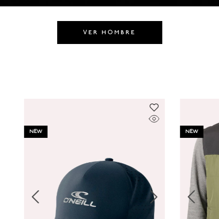
8
.
GORRAS
9
.
VESTIDOS
VER HOMBRE
10
.
MORRALES
NEW
NEW