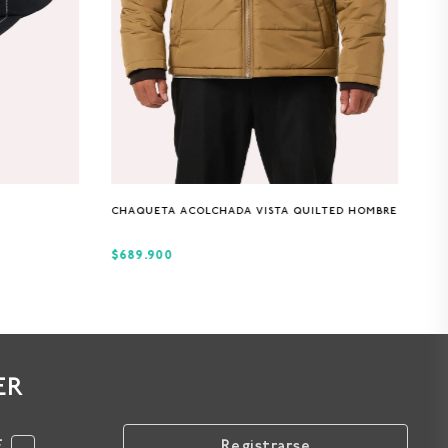
S
M
L
XL
CHAQUETA ACOLCHADA VISTA QUILTED HOMBRE
$689.900
ER
F
Registrarse