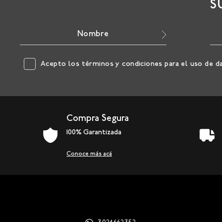
S
Acepto los
términos y condiciones
para el uso de d
Compra Segura
100% Garantizada
Conoce más acá