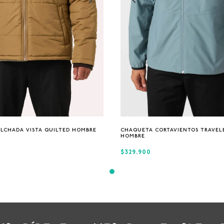
S
M
L
XL
S
M
L
XL
LCHADA VISTA QUILTED HOMBRE
CHAQUETA CORTAVIENTOS TRAVEL
HOMBRE
$329.900