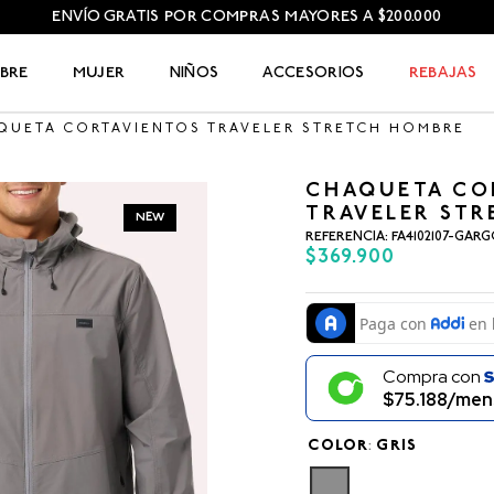
ENVÍO GRATIS POR COMPRAS MAYORES A $200.000
BRE
MUJER
NIÑOS
ACCESORIOS
REBAJAS
QUETA CORTAVIENTOS TRAVELER STRETCH HOMBRE
CHAQUETA CO
TRAVELER ST
NEW
REFERENCIA
:
FA4102107-GAR
$
369
.
900
Compra con
$75.188/men
COLOR
:
GRIS