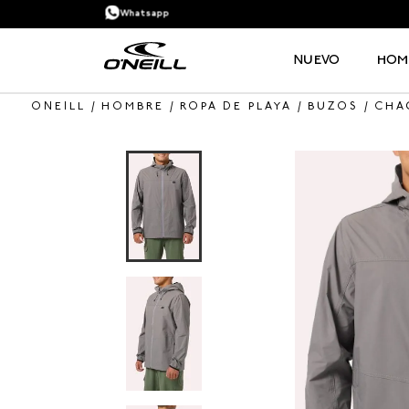
Whatsapp
NUEVO
HOM
HOMBRE
ROPA DE PLAYA
BUZOS
CHA
TÉRMINOS MÁS BUSCADOS
1
.
PANTALONETA
2
.
PANTALONETAS HOMBRE
3
.
SANDALIAS
4
.
GORRA
5
.
BERMUDAS
6
.
SANDALIAS HOMBRE
7
.
HOMBRE