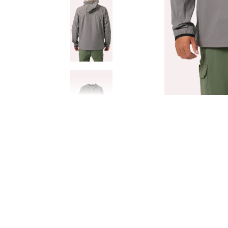
8
.
GORRAS
9
.
VESTIDOS
10
.
MORRALES