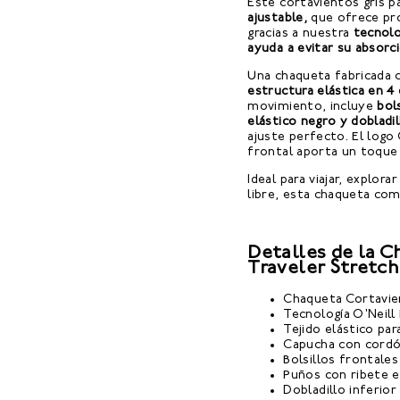
Este cortavientos gris 
ajustable,
que ofrece prot
gracias a nuestra
tecnolo
ayuda a evitar su absorc
Una chaqueta fabricada
estructura elástica en 4 
movimiento, incluye
bol
elástico negro y dobladi
ajuste perfecto. El logo 
frontal aporta un toque 
Ideal para viajar, explora
libre, esta chaqueta com
Detalles de la 
Traveler Stretch
Chaqueta Cortavie
Tecnología O'Neill
Tejido elástico p
Capucha con cordó
Bolsillos frontales
Puños con ribete e
Dobladillo inferio