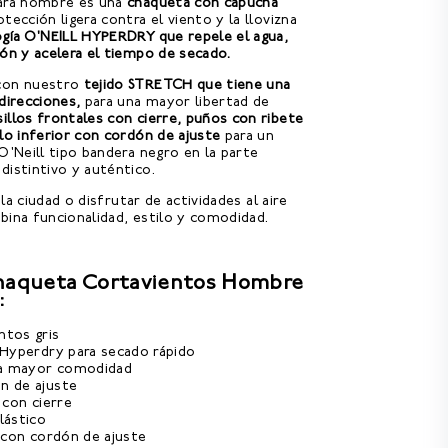
para hombre es una
chaqueta con capucha
ección ligera contra el viento y la llovizna
gía O'NEILL HYPERDRY que repele el agua,
ión y acelera el tiempo de secado.
 con nuestro
tejido STRETCH que tiene una
direcciones,
para una mayor libertad de
sillos frontales con cierre, puños con ribete
llo inferior con cordón de ajuste
para un
O'Neill tipo bandera negro en la parte
distintivo y auténtico.
r la ciudad o disfrutar de actividades al aire
bina funcionalidad, estilo y comodidad.
Chaqueta Cortavientos Hombre
:
ntos gris
 Hyperdry para secado rápido
ara mayor comodidad
n de ajuste
 con cierre
lástico
r con cordón de ajuste