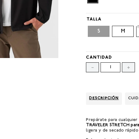
TALLA
S
M
CANTIDAD
－
＋
DESCRIPCIÓN
CUI
Prepárate para cualquier
TRAVELER STRETCH para 
ligera y de secado rápid