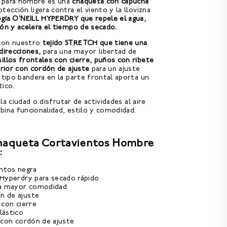
o para hombre es una
chaqueta con capucha
ección ligera contra el viento y la llovizna
gía O'NEILL HYPERDRY que repele el agua,
ión y acelera el tiempo de secado.
 con nuestro
tejido STRETCH que tiene una
direcciones,
para una mayor libertad de
sillos frontales con cierre, puños con ribete
erior con cordón de ajuste
para un ajuste
l tipo bandera en la parte frontal aporta un
tico.
r la ciudad o disfrutar de actividades al aire
bina funcionalidad, estilo y comodidad.
Chaqueta Cortavientos Hombre
:
ntos negra
 Hyperdry para secado rápido
ara mayor comodidad
n de ajuste
 con cierre
lástico
r con cordón de ajuste