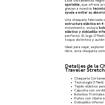
Este cortavientos negr
ajustable,
que ofrece prot
gracias a nuestra
tecnolo
ayuda a evitar su absorc
Una chaqueta fabricada
estructura elástica en 4 
movimiento, incluye
bol
elástico y dobladillo inf
perfecto. El logo O'Neil
toque distintivo y autén
Ideal para viajar, explora
libre, esta chaqueta com
Detalles de la 
Traveler Stretch
Chaqueta Cortavie
Tecnología O'Neill
Tejido elástico p
Capucha con cordó
Bolsillos frontales
Puños con ribete e
Dobladillo inferio