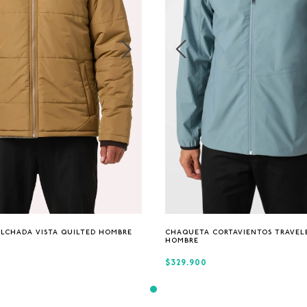
S
M
L
XL
S
M
L
XL
LCHADA VISTA QUILTED HOMBRE
CHAQUETA CORTAVIENTOS TRAVEL
HOMBRE
$329.900