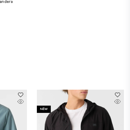
bandera
NEW