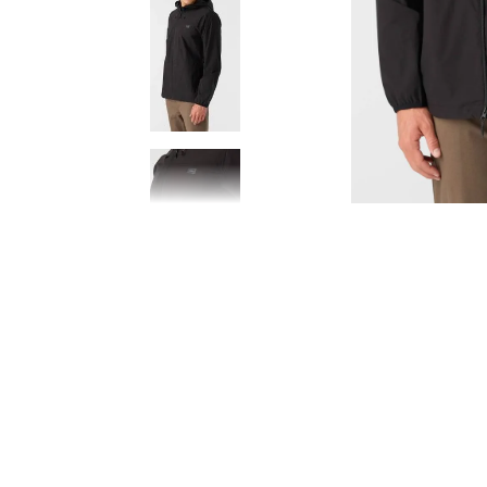
8
.
CAMISETAS HOMBRE
9
.
GORRAS
10
.
CAMISETA