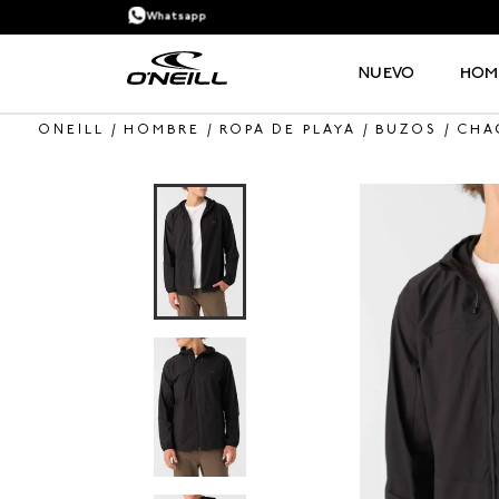
Whatsapp
NUEVO
HOM
HOMBRE
ROPA DE PLAYA
BUZOS
CHA
TÉRMINOS MÁS BUSCADOS
1
.
PANTALONETA
2
.
PANTALONETAS HOMBRE
3
.
SANDALIAS
4
.
GORRA
5
.
BERMUDAS
6
.
SANDALIAS HOMBRE
7
.
HOMBRE