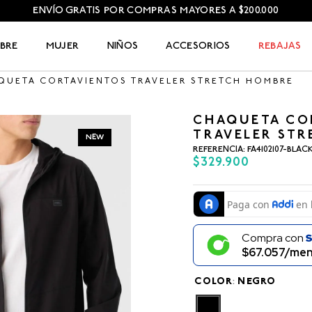
ENVÍO GRATIS POR COMPRAS MAYORES A $200.000
BRE
MUJER
NIÑOS
ACCESORIOS
REBAJAS
QUETA CORTAVIENTOS TRAVELER STRETCH HOMBRE
CHAQUETA CO
TRAVELER ST
NEW
REFERENCIA
:
FA4102107-BLAC
$
329
.
900
Compra con
$67.057/men
COLOR
:
NEGRO