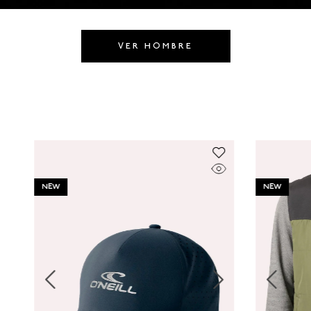
8
.
GORRAS
9
.
VESTIDOS
VER HOMBRE
10
.
MORRALES
NEW
NEW