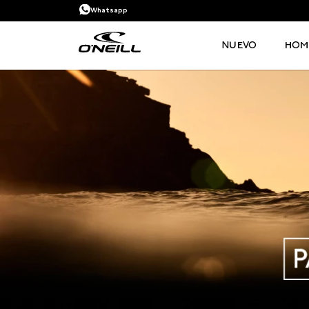
Whatsapp
NUEVO
HOM
TÉRMINOS MÁS BUSCADOS
1
.
PANTALONETA
2
.
PANTALONETAS HOMBRE
3
.
SANDALIAS
4
.
GORRA
5
.
BERMUDAS
6
.
SANDALIAS HOMBRE
7
.
HOMBRE