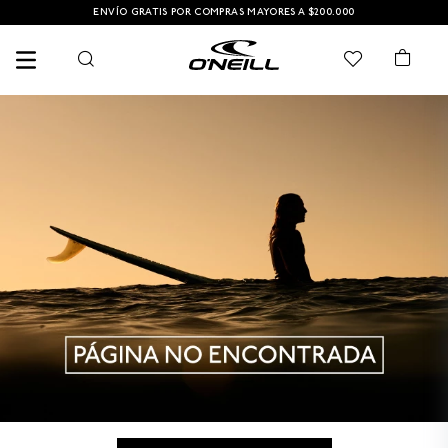
ENVÍO GRATIS POR COMPRAS MAYORES A $200.000
TÉRMINOS MÁS BUSCADOS
1
.
PANTALONETA
2
.
PANTALONETAS HOMBRE
3
.
SANDALIAS
4
.
GORRA
5
.
BERMUDAS
6
.
SANDALIAS HOMBRE
7
.
HOMBRE