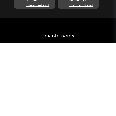
cambios.
disponibles
Conoce más acá
Conoce más acá
CONTÁCTANOS
Horario de atención al cliente:
Lunes a viernes: 8 a.m. - 5 p.m.
302 466 23 52
01 8000 180 118
servicioalcliente@oneill.com.co
FAQS
HISTORIA
GUÍA DE TALLAS
LEGALES