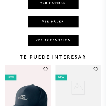
8
.
GORRAS
VER HOMBRE
9
.
VESTIDOS
10
.
MORRALES
VER MUJER
VER ACCESORIOS
TE PUEDE INTERESAR
NEW
NEW