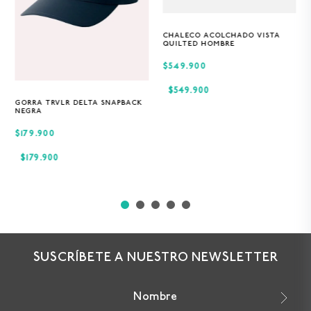
CHALECO ACOLCHADO VISTA
S
M
XL
QUILTED HOMBRE
$549.900
$
549
.
900
GORRA TRVLR DELTA SNAPBACK
Única
NEGRA
$179.900
$
179
.
900
SUSCRÍBETE A NUESTRO NEWSLETTER