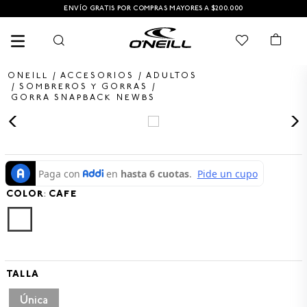
ENVÍO GRATIS POR COMPRAS MAYORES A $200.000
ACCESORIOS
ADULTOS
SOMBREROS Y GORRAS
GORRA SNAPBACK NEWBS
TÉRMINOS MÁS BUSCADOS
1
.
PANTALONETA
2
.
PANTALONETAS HOMBRE
COLOR
3
.
SANDALIAS
:
CAFE
4
.
GORRA
5
.
BERMUDAS
6
.
SANDALIAS HOMBRE
TALLA
7
.
HOMBRE
Única