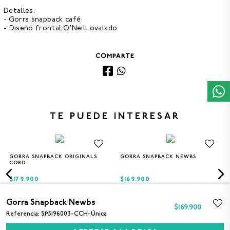
Detalles:
- Gorra snapback café
- Diseño frontal O'Neill ovalado
COMPARTE
TE PUEDE INTERESAR
GORRA SNAPBACK ORIGINALS
GORRA SNAPBACK NEWBS
Única
Única
CORD
$179.900
$169.900
Gorra Snapback Newbs
$
169
.
900
Referencia
:
SP5196003-CCH-Única