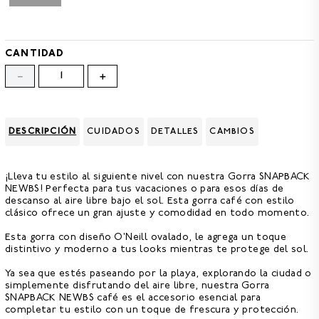
8
.
GORRAS
9
.
VESTIDOS
CANTIDAD
10
.
MORRALES
－
＋
DESCRIPCIÓN
CUIDADOS
DETALLES
CAMBIOS
¡Lleva tu estilo al siguiente nivel con nuestra
Gorra SNAPBACK
NEWBS!
Perfecta para tus vacaciones o para esos días de
descanso al aire libre bajo el sol. Esta gorra café con estilo
clásico ofrece un gran ajuste y comodidad en todo momento.
Esta
gorra con diseño O'Neill ovalado
, le agrega un toque
distintivo y moderno a tus looks mientras te protege del sol.
Ya sea que estés paseando por la playa, explorando la ciudad o
simplemente disfrutando del aire libre, nuestra Gorra
SNAPBACK NEWBS café es el accesorio esencial para
completar tu estilo con un toque de frescura y protección.