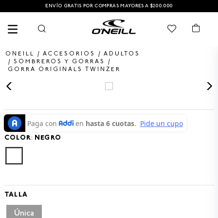
ENVÍO GRATIS POR COMPRAS MAYORES A $200.000
ACCESORIOS
ADULTOS
SOMBREROS Y GORRAS
GORRA ORIGINALS TWINZER
TÉRMINOS MÁS BUSCADOS
1
.
PANTALONETA
2
.
PANTALONETAS HOMBRE
COLOR
3
.
SANDALIAS
:
NEGRO
4
.
GORRA
5
.
BERMUDAS
6
.
SANDALIAS HOMBRE
TALLA
7
.
HOMBRE
Única