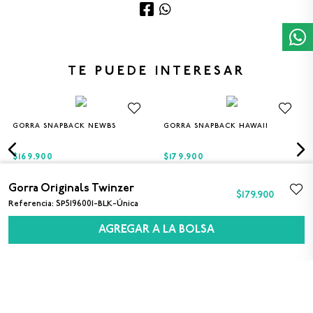
TE PUEDE INTERESAR
GORRA SNAPBACK NEWBS
GORRA SNAPBACK HAWAII
Única
Única
$169.900
$179.900
Gorra Originals Twinzer
$
179
.
900
Referencia
:
SP5196001-BLK-Única
AGREGAR A LA BOLSA
SUSCRÍBETE A NUESTRO NEWSLETTER