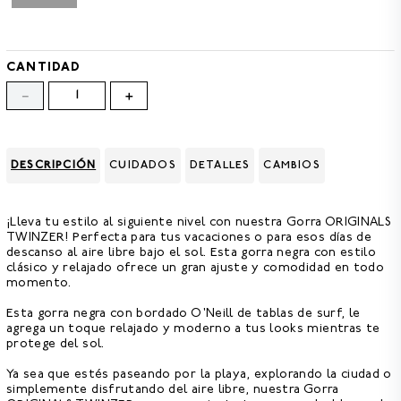
8
.
GORRAS
9
.
VESTIDOS
CANTIDAD
10
.
MORRALES
－
＋
DESCRIPCIÓN
CUIDADOS
DETALLES
CAMBIOS
¡Lleva tu estilo al siguiente nivel con nuestra
Gorra ORIGINALS
TWINZER!
Perfecta para tus vacaciones o para esos días de
descanso al aire libre bajo el sol. Esta gorra negra con estilo
clásico y relajado ofrece un gran ajuste y comodidad en todo
momento.
Esta
gorra negra con bordado O'Neill
de tablas de surf, le
agrega un toque relajado y moderno a tus looks mientras te
protege del sol.
Ya sea que estés paseando por la playa, explorando la ciudad o
simplemente disfrutando del aire libre, nuestra Gorra