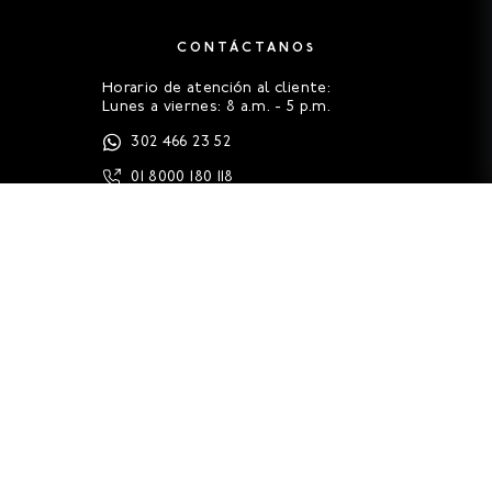
CONTÁCTANOS
Horario de atención al cliente:
Lunes a viernes: 8 a.m. - 5 p.m.
302 466 23 52
01 8000 180 118
servicioalcliente@oneill.com.co
FAQS
HISTORIA
GUÍA DE TALLAS
LEGALES
CONTACTO (PQRS)
TRABAJA EN ONEILL