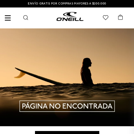
ENVÍO GRATIS POR COMPRAS MAYORES A $200.000
TÉRMINOS MÁS BUSCADOS
1
.
PANTALONETA
2
.
PANTALONETAS HOMBRE
3
.
SANDALIAS
4
.
CAMISETA
5
.
GORRA
6
.
SANDALIAS HOMBRE
7
.
HOMBRE