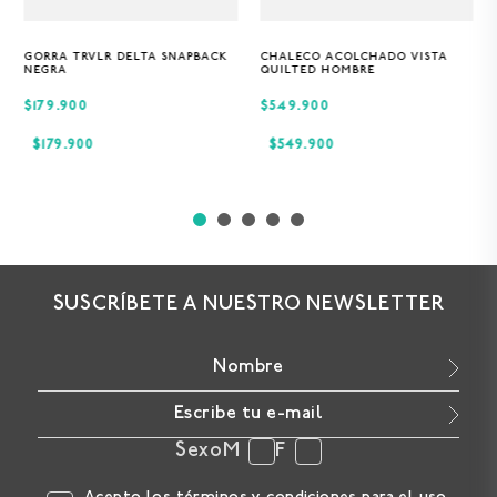
GORRA TRVLR DELTA SNAPBACK
CHALECO ACOLCHADO VISTA
Única
S
M
XL
NEGRA
QUILTED HOMBRE
$179.900
$549.900
$
179
.
900
$
549
.
900
SUSCRÍBETE A NUESTRO NEWSLETTER
Sexo
M
F