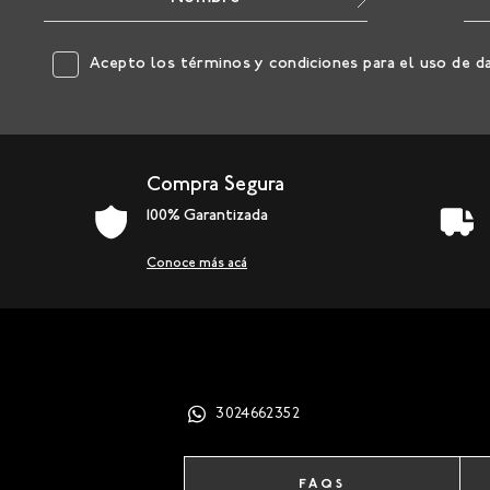
Acepto los
términos y condiciones
para el uso de d
Compra Segura
100% Garantizada
Conoce más acá
3024662352
FAQS