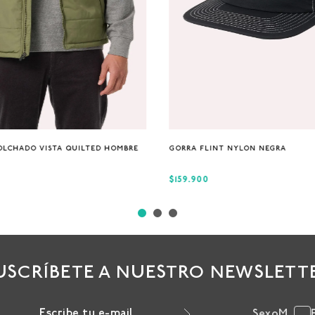
S
M
XL
Única
OLCHADO VISTA QUILTED HOMBRE
GORRA FLINT NYLON NEGRA
$159.900
USCRÍBETE A NUESTRO NEWSLETT
Sexo
M