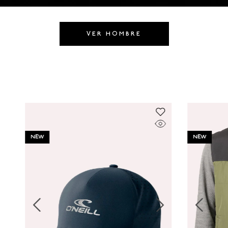
8
.
HOMBRE
9
.
SANDALIAS HOMBRE
VER HOMBRE
10
.
GORRAS
NEW
NEW