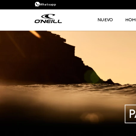
Whatsapp
NUEVO
HOM
TÉRMINOS MÁS BUSCADOS
1
.
PANTALONETAS HOMBRE
2
.
SANDALIAS
3
.
PANTALONETA
4
.
GORRA
5
.
BERMUDAS
6
.
CAMISETAS HOMBRE
7
.
CAMISETA