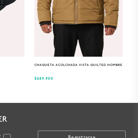
S
M
L
XL
CHAQUETA ACOLCHADA VISTA QUILTED HOMBRE
$689.900
ER
F
Registrarse