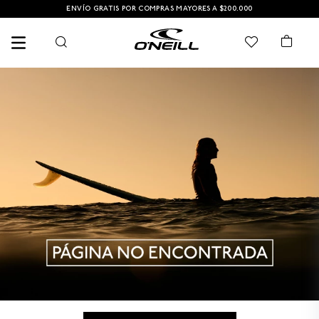
ENVÍO GRATIS POR COMPRAS MAYORES A $200.000
TÉRMINOS MÁS BUSCADOS
1
.
PANTALONETA
2
.
PANTALONETAS HOMBRE
3
.
SANDALIAS
4
.
GORRA
5
.
BERMUDAS
6
.
SANDALIAS HOMBRE
7
.
HOMBRE