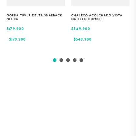
GORRA TRVLR DELTA SNAPBACK
CHALECO ACOLCHADO VISTA
Única
S
M
XL
NEGRA
QUILTED HOMBRE
$179.900
$549.900
$
179
.
900
$
549
.
900