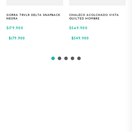
GORRA TRVLR DELTA SNAPBACK
CHALECO ACOLCHADO VISTA
Única
S
M
XL
NEGRA
QUILTED HOMBRE
$179.900
$549.900
$
179
.
900
$
549
.
900