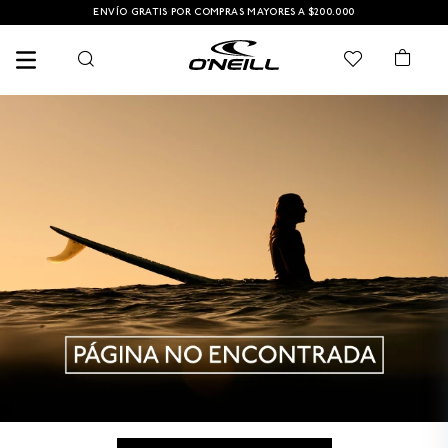
ENVÍO GRATIS POR COMPRAS MAYORES A $200.000
TÉRMINOS MÁS BUSCADOS
1
.
PANTALONETA
2
.
PANTALONETAS HOMBRE
3
.
SANDALIAS
4
.
GORRA
5
.
BERMUDAS
6
.
SANDALIAS HOMBRE
7
.
HOMBRE