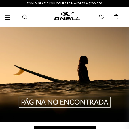
ENVÍO GRATIS POR COMPRAS MAYORES A $200.000
TÉRMINOS MÁS BUSCADOS
1
.
PANTALONETA
2
.
PANTALONETAS HOMBRE
3
.
SANDALIAS
4
.
GORRA
5
.
BERMUDAS
6
.
SANDALIAS HOMBRE
7
.
HOMBRE