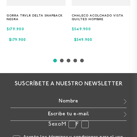
GORRA TRVLR DELTA SNAPBACK
CHALECO ACOLCHADO VISTA
Única
S
M
XL
NEGRA
QUILTED HOMBRE
$179.900
$549.900
$
179
.
900
$
549
.
900
SUSCRÍBETE A NUESTRO NEWSLETTER
Sexo
M
F