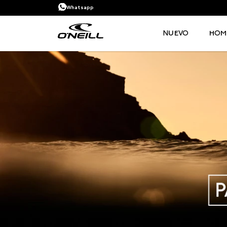
Whatsapp
NUEVO
HOM
TÉRMINOS MÁS BUSCADOS
1
.
PANTALONETA
2
.
PANTALONETAS HOMBRE
3
.
SANDALIAS
4
.
GORRA
5
.
BERMUDAS
6
.
SANDALIAS HOMBRE
7
.
HOMBRE