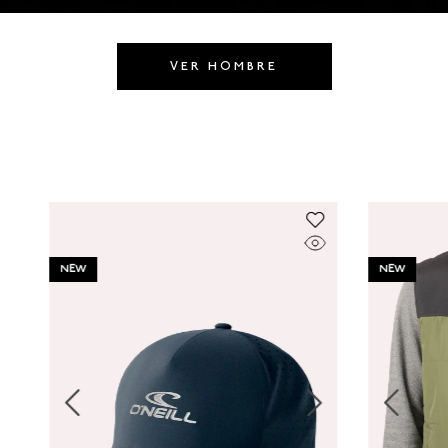
8
.
GORRAS
9
.
VESTIDOS
VER HOMBRE
10
.
MORRALES
NEW
NEW