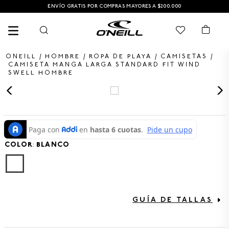
ENVÍO GRATIS POR COMPRAS MAYORES A $200.000
HOMBRE
ROPA DE PLAYA
CAMISETAS
CAMISETA MANGA LARGA STANDARD FIT WIND
SWELL HOMBRE
TÉRMINOS MÁS BUSCADOS
1
.
PANTALONETA
2
.
PANTALONETAS HOMBRE
COLOR
3
.
SANDALIAS
:
BLANCO
4
.
GORRA
5
.
BERMUDAS
6
.
SANDALIAS HOMBRE
GUÍA DE TALLAS
7
.
HOMBRE