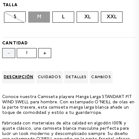
8
.
GORRAS
TALLA
9
.
VESTIDOS
S
M
L
XL
XXL
10
.
MORRALES
CANTIDAD
－
＋
DESCRIPCIÓN
CUIDADOS
DETALLES
CAMBIOS
Conoce nuestra
Camiseta playera Manga Larga STANDART FIT
WIND SWELL para hombre.
Con estampado O'NEILL de olas en
la parte trasera, esta camiseta manga larga blanca añade un
toque de comodidad y estilo a tu guardarropa.
Fabricada con materiales de alta calidad en
algodón 100% y
ajuste clásico,
una camiseta blanca masculina perfecta para
lucir un look moderno y descomplicado siempre. Su diseño