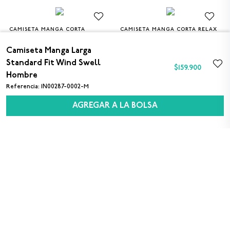
CAMISETA MANGA CORTA
CAMISETA MANGA CORTA RELAX
S
M
L
XL
XXL
S
M
L
XL
XXL
STANDARD FIT SHUFFLE HOMBRE
FIT OG BLOCK HOMBRE
Camiseta Manga Larga
$139.900
$169.900
Standard Fit Wind Swell
$
159
.
900
Hombre
Referencia
:
1N00287-0002-M
AGREGAR A LA BOLSA
SUSCRÍBETE A NUESTRO NEWSLETTER
Sexo
M
F